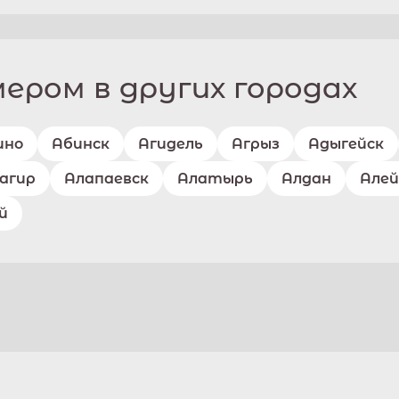
ром в других городах
ино
Абинск
Агидель
Агрыз
Адыгейск
агир
Алапаевск
Алатырь
Алдан
Алей
й