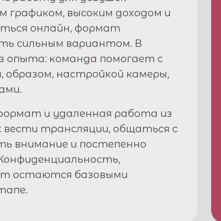
ким графиком, высоким доходом и
ться онлайн, формат
ь сильным вариантом. В
з опыта: команда помогает с
, образом, настройкой камеры,
ами.
ормат и удаленная работа из
к вести трансляции, общаться с
ть внимание и постепенно
Конфиденциальность,
рт остаются базовыми
тапе.