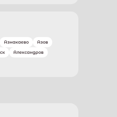
Азнакаево
Азов
ск
Александров