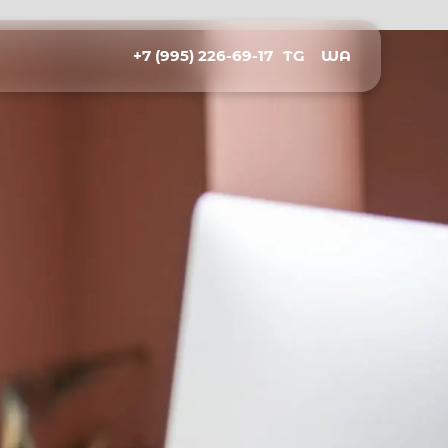
+7 (995) 226-69-17
TG
WA