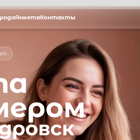
орода
Анкета
Контакты
мат
та
мером
дровск