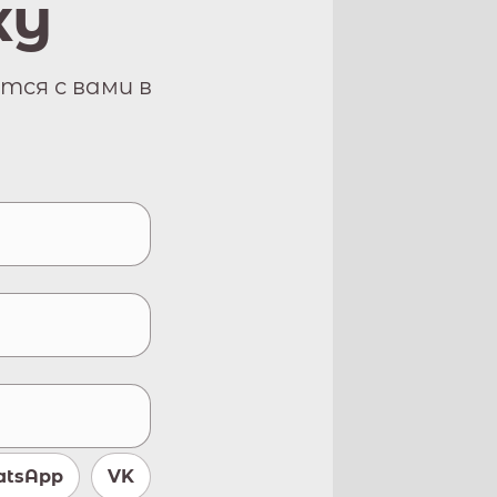
ку
тся с вами в
tsApp
VK