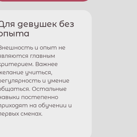
Для девушек без
опыта
Внешность и опыт не
являются главным
критерием. Важнее
желание учиться,
регулярность и умение
общаться. Остальные
навыки постепенно
приходят на обучении и
первых сменах.