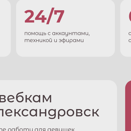
24/7
помощь с аккаунтами,
техникой и эфирами
 вебкам
лександровск
те работу для девушек