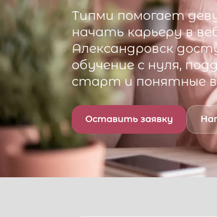
Типми
помогает деву
начать карьеру в ве
Александровск
досту
обучение с нуля, по
старт и понятные 
Оставить заявку
Нап