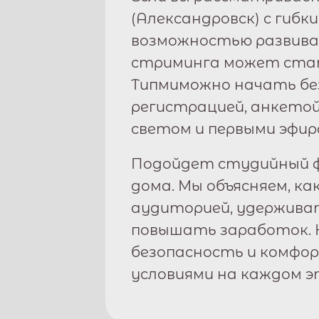
(
Александровск
) с гиб
возможностью развива
стриминга может стат
Типми
можно начать бе
регистрацией, анкетой
светом и первыми эфир
Подойдет студийный ф
дома. Мы объясняем, ка
аудиторией, удержива
повышать заработок. 
безопасность и комфо
условиями на каждом э