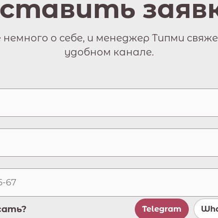
ставить заяв
немного о себе, и менеджер Типми свяже
удобном канале.
сать?
Telegram
Wha