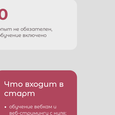
0
опыт не обязателен,
обучение включено
Что входит в
старт
обучение вебкам и
веб-стримингу с нуля;