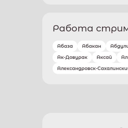
Работа стриме
Абаза
Абакан
Абдул
Ак-Довурак
Аксай
Ал
Александровск-Сахалински