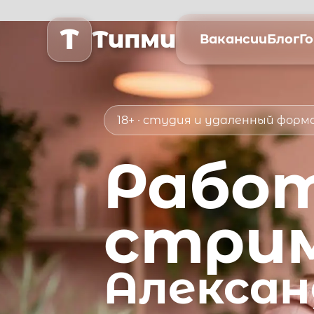
T
Типми
Вакансии
Блог
Г
18+ · студия и удаленный фор
Рабо
стри
Алексан