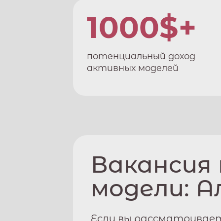
1000$+
потенциальный доход
активных моделей
Вакансия
модели:
А
Если вы рассматривае