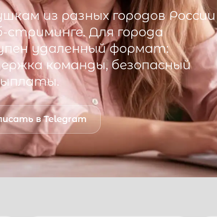
шкам из разных городов России
б-стриминге. Для города
пен удаленный формат:
ддержка команды, безопасный
выплаты.
исать в Telegram