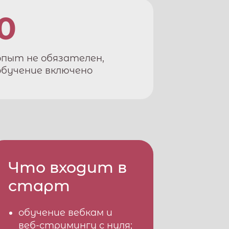
0
опыт не обязателен,
обучение включено
Что входит в
старт
обучение вебкам и
веб-стримингу с нуля;