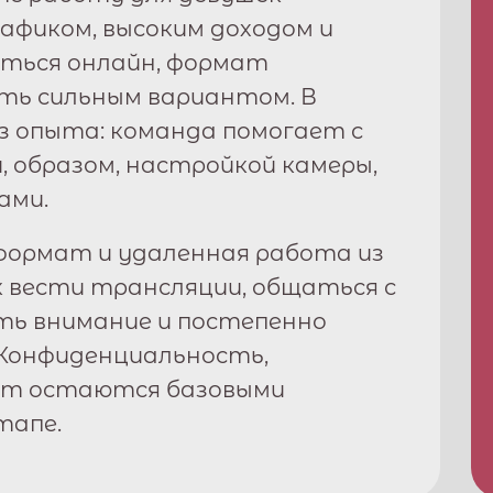
графиком, высоким доходом и
ться онлайн, формат
ь сильным вариантом. В
з опыта: команда помогает с
, образом, настройкой камеры,
ами.
ормат и удаленная работа из
к вести трансляции, общаться с
ть внимание и постепенно
Конфиденциальность,
рт остаются базовыми
тапе.