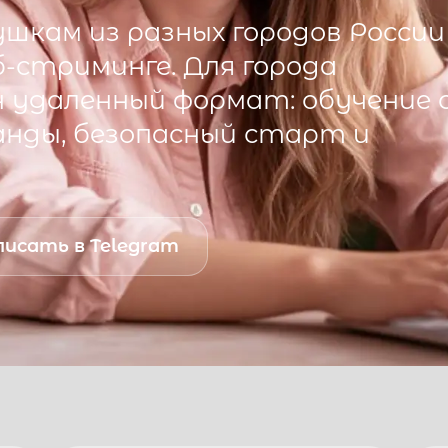
шкам из разных городов России
б-стриминге. Для города
 удаленный формат: обучение 
анды, безопасный старт и
исать в Telegram