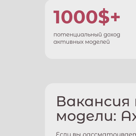
1000$+
потенциальный доход
активных моделей
Вакансия
модели:
А
Если вы рассматривае