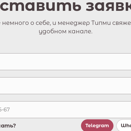
ставить заяв
немного о себе, и менеджер Типми свяже
удобном канале.
сать?
Telegram
Wha