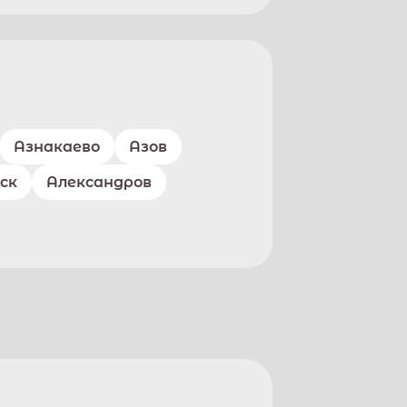
Азнакаево
Азов
ск
Александров