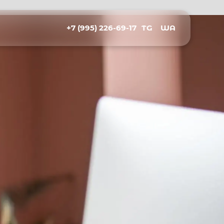
+7 (995) 226-69-17
TG
WA