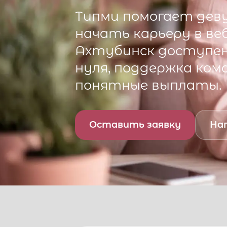
Типми
помогает деву
начать карьеру в ве
Ахтубинск
доступен
нуля, поддержка ком
понятные выплаты.
Оставить заявку
Нап