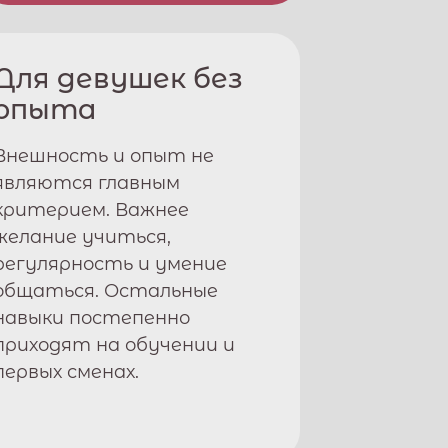
Для девушек без
опыта
Внешность и опыт не
являются главным
критерием. Важнее
желание учиться,
регулярность и умение
общаться. Остальные
навыки постепенно
приходят на обучении и
первых сменах.