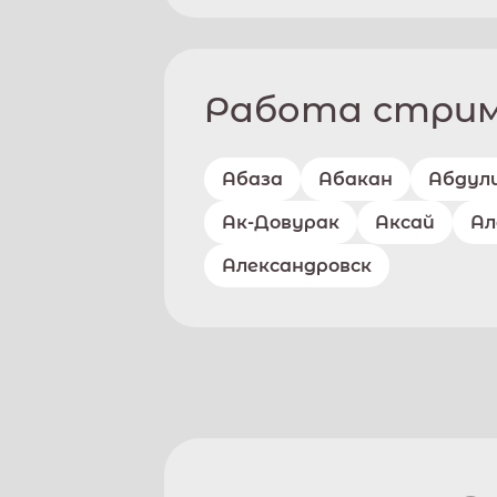
Работа стриме
Абаза
Абакан
Абдул
Ак-Довурак
Аксай
Ал
Александровск