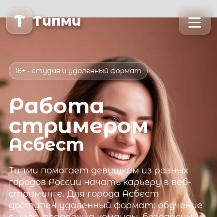
T
Типми
18+ · студия и удаленный формат
Работа
стримером
Асбест
Типми
помогает девушкам из разных
городов России начать карьеру в веб-
стриминге. Для города
Асбест
доступен удаленный формат: обучение