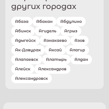
других городах
Абаза
Абакан
Абдулино
Абинск
Агидель
Агрыз
Адыгейск
Азнакаево
Азов
Ак-Довурак
Аксай
Алагир
Алапаевск
Алатырь
Алдан
Алейск
Александров
Александровск