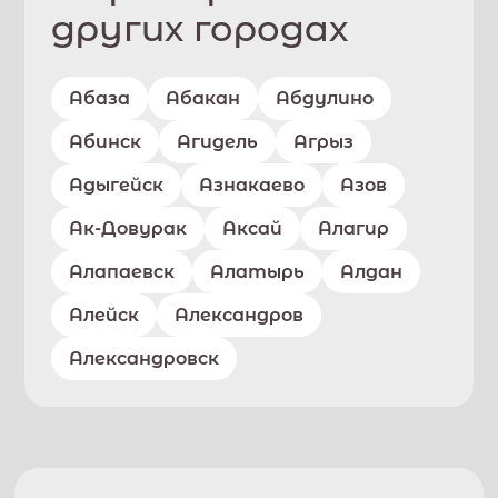
других городах
Абаза
Абакан
Абдулино
Абинск
Агидель
Агрыз
Адыгейск
Азнакаево
Азов
Ак-Довурак
Аксай
Алагир
Алапаевск
Алатырь
Алдан
Алейск
Александров
Александровск