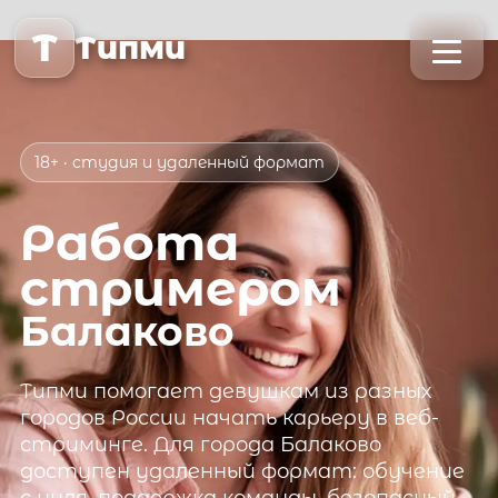
T
Типми
18+ · студия и удаленный формат
Работа
стримером
Балаково
Типми
помогает девушкам из разных
городов России начать карьеру в веб-
стриминге. Для города
Балаково
доступен удаленный формат: обучение