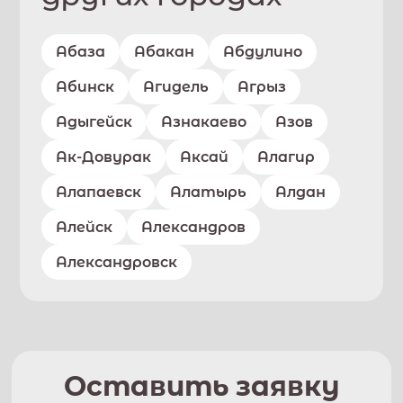
Абаза
Абакан
Абдулино
Абинск
Агидель
Агрыз
Адыгейск
Азнакаево
Азов
Ак-Довурак
Аксай
Алагир
Алапаевск
Алатырь
Алдан
Алейск
Александров
Александровск
Оставить заявку