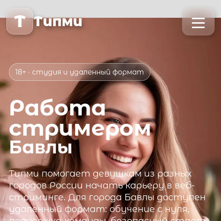
T
Типми
18+ · студия и удаленный формат
Работа
стримером
Бавлы
Типми
помогает девушкам из разных
городов России начать карьеру в веб-
стриминге. Для города
Бавлы
доступен
удаленный формат: обучение с нуля,