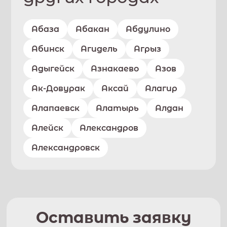
Абаза
Абакан
Абдулино
Абинск
Агидель
Агрыз
Адыгейск
Азнакаево
Азов
Ак-Довурак
Аксай
Алагир
Алапаевск
Алатырь
Алдан
Алейск
Александров
Александровск
Оставить заявку