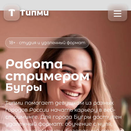
T
Типми
18+ · студия и удаленный формат
Работа
стримером
Бугры
Типми
помогает девушкам из разных
городов России начать карьеру в веб-
стриминге. Для города
Бугры
доступен
удаленный формат: обучение с нуля,