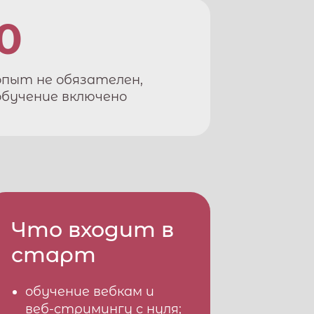
0
опыт не обязателен,
обучение включено
Что входит в
старт
обучение вебкам и
веб-стримингу с нуля;