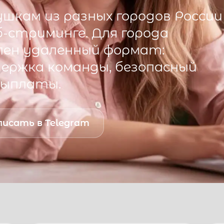
шкам из разных городов России
б-стриминге. Для города
ен удаленный формат:
ддержка команды, безопасный
выплаты.
исать в Telegram