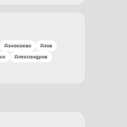
Азнакаево
Азов
ск
Александров