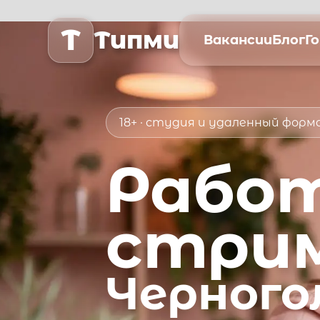
T
Типми
Вакансии
Блог
Г
18+ · студия и удаленный фор
Рабо
стри
Черного