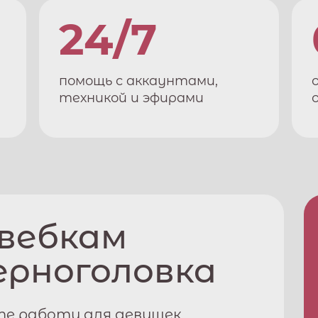
24/7
помощь с аккаунтами,
техникой и эфирами
 вебкам
ерноголовка
те работу для девушек