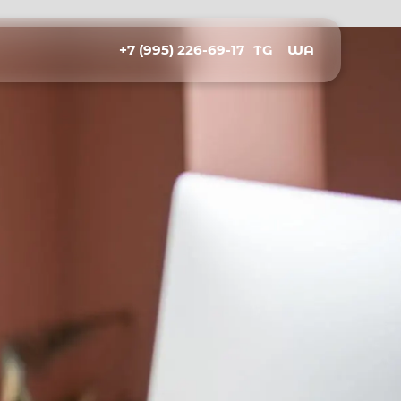
+7 (995) 226-69-17
TG
WA