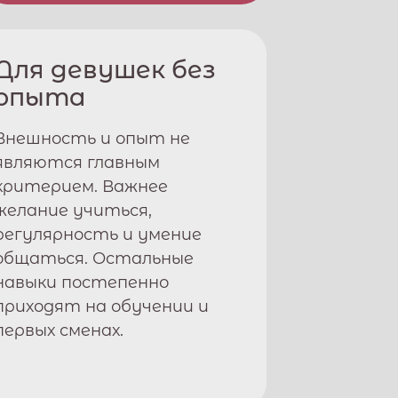
Для девушек без
опыта
Внешность и опыт не
являются главным
критерием. Важнее
желание учиться,
регулярность и умение
общаться. Остальные
навыки постепенно
приходят на обучении и
первых сменах.