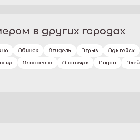
ром в других городах
ино
Абинск
Агидель
Агрыз
Адыгейск
агир
Алапаевск
Алатырь
Алдан
Алей