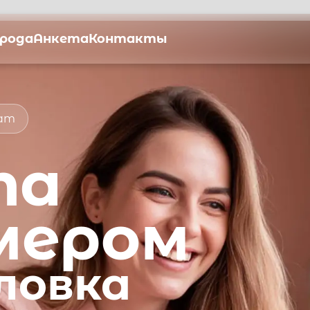
орода
Анкета
Контакты
мат
та
мером
ловка