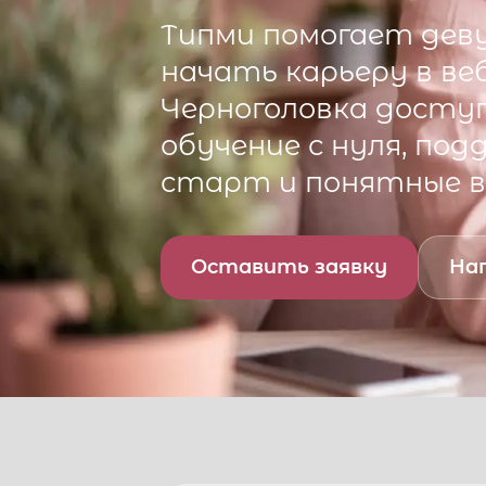
Типми
помогает деву
начать карьеру в ве
Черноголовка
доступ
обучение с нуля, по
старт и понятные 
Оставить заявку
Нап