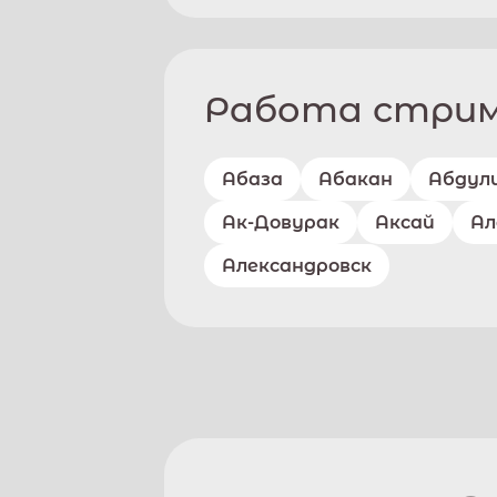
Работа стриме
Абаза
Абакан
Абдул
Ак-Довурак
Аксай
Ал
Александровск