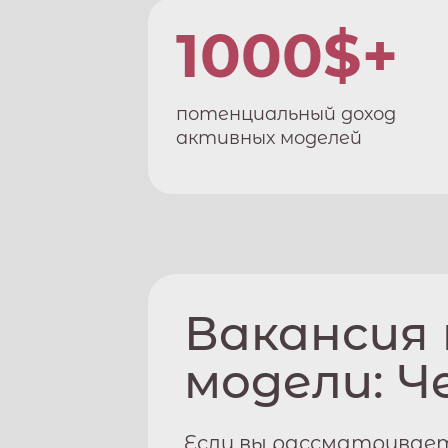
1000$+
потенциальный доход
активных моделей
Вакансия
модели:
Ч
Если вы рассматривае