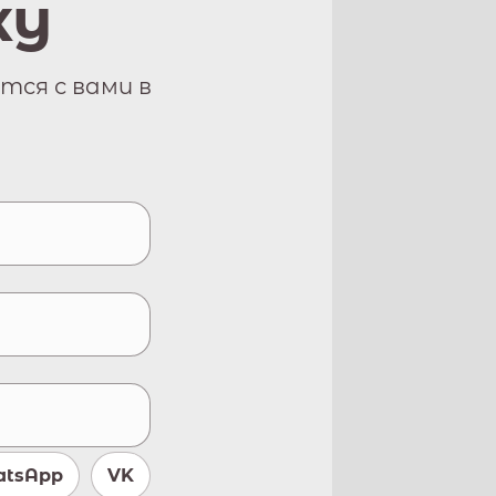
ку
тся с вами в
tsApp
VK