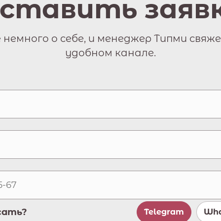
ставить заяв
немного о себе, и менеджер Типми свяже
удобном канале.
сать?
Telegram
Wha