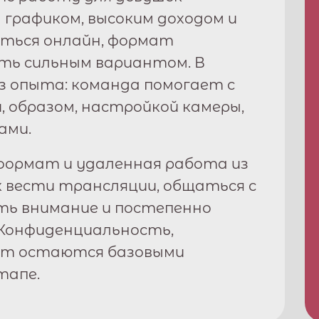
им графиком, высоким доходом и
ться онлайн, формат
ь сильным вариантом. В
з опыта: команда помогает с
, образом, настройкой камеры,
ами.
ормат и удаленная работа из
к вести трансляции, общаться с
ть внимание и постепенно
Конфиденциальность,
рт остаются базовыми
тапе.