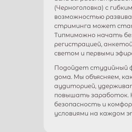
(
Черноголовка
) с гибк
возможностью развива
стриминга может стат
Типми
можно начать бе
регистрацией, анкетой
светом и первыми эфир
Подойдет студийный ф
дома. Мы объясняем, ка
аудиторией, удержива
повышать заработок. 
безопасность и комфо
условиями на каждом э