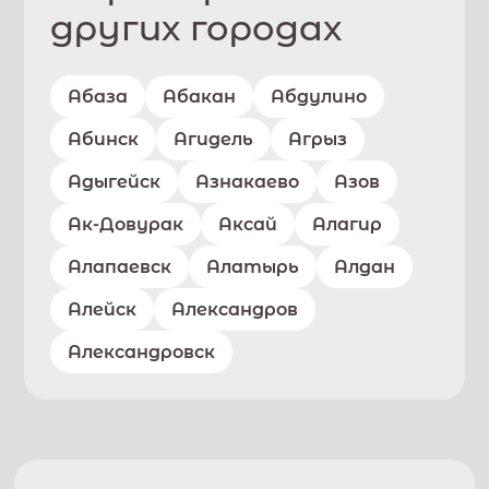
других городах
Абаза
Абакан
Абдулино
Абинск
Агидель
Агрыз
Адыгейск
Азнакаево
Азов
Ак-Довурак
Аксай
Алагир
Алапаевск
Алатырь
Алдан
Алейск
Александров
Александровск