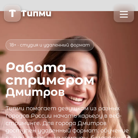
T
Типми
18+ · студия и удаленный формат
Работа
стримером
Дмитров
Типми
помогает девушкам из разных
городов России начать карьеру в веб-
стриминге. Для города
Дмитров
доступен удаленный формат: обучение