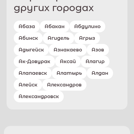
других городах
Абаза
Абакан
Абдулино
Абинск
Агидель
Агрыз
Адыгейск
Азнакаево
Азов
Ак-Довурак
Аксай
Алагир
Алапаевск
Алатырь
Алдан
Алейск
Александров
Александровск