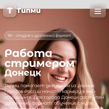
T
Типми
18+ · студия и удаленный формат
Работа
стримером
Донецк
Типми
помогает девушкам из разных
городов России начать карьеру в веб-
стриминге. Для города
Донецк
доступен
удаленный формат: обучение с нуля,