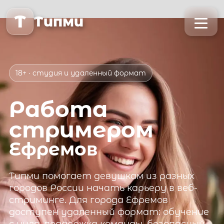
T
Типми
18+ · студия и удаленный формат
Работа
стримером
Ефремов
Типми
помогает девушкам из разных
городов России начать карьеру в веб-
стриминге. Для города
Ефремов
доступен удаленный формат: обучение