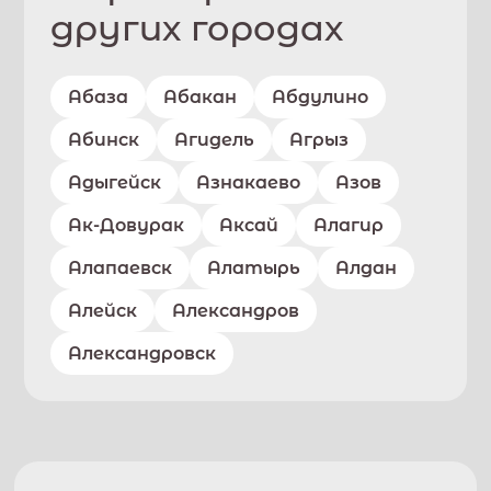
других городах
Абаза
Абакан
Абдулино
Абинск
Агидель
Агрыз
Адыгейск
Азнакаево
Азов
Ак-Довурак
Аксай
Алагир
Алапаевск
Алатырь
Алдан
Алейск
Александров
Александровск