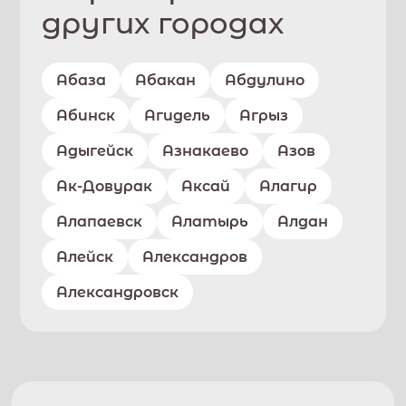
других городах
Абаза
Абакан
Абдулино
Абинск
Агидель
Агрыз
Адыгейск
Азнакаево
Азов
Ак-Довурак
Аксай
Алагир
Алапаевск
Алатырь
Алдан
Алейск
Александров
Александровск