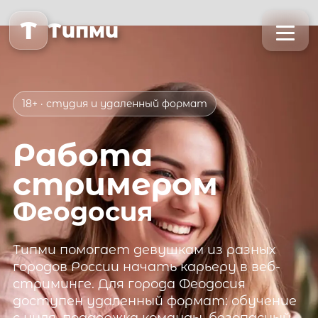
T
Типми
18+ · студия и удаленный формат
Работа
стримером
Феодосия
Типми
помогает девушкам из разных
городов России начать карьеру в веб-
стриминге. Для города
Феодосия
доступен удаленный формат: обучение