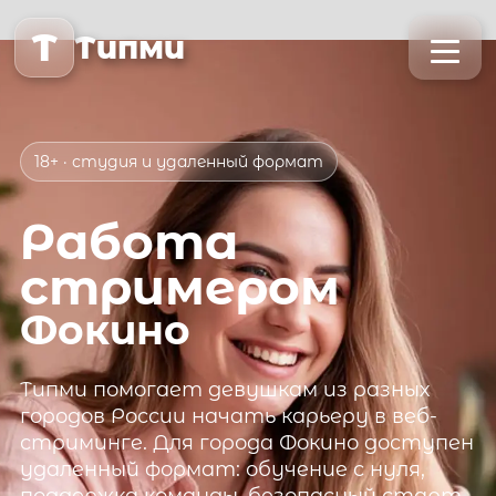
T
Типми
18+ · студия и удаленный формат
Работа
стримером
Фокино
Типми
помогает девушкам из разных
городов России начать карьеру в веб-
стриминге. Для города
Фокино
доступен
удаленный формат: обучение с нуля,