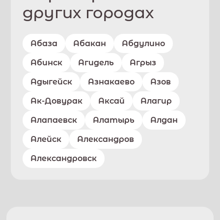
других городах
Абаза
Абакан
Абдулино
Абинск
Агидель
Агрыз
Адыгейск
Азнакаево
Азов
Ак-Довурак
Аксай
Алагир
Алапаевск
Алатырь
Алдан
Алейск
Александров
Александровск