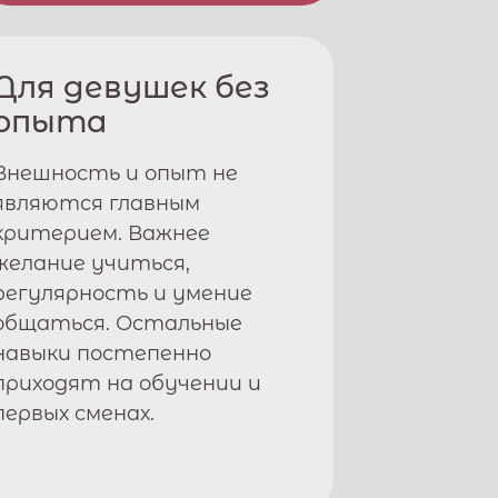
Для девушек без
опыта
Внешность и опыт не
являются главным
критерием. Важнее
желание учиться,
регулярность и умение
общаться. Остальные
навыки постепенно
приходят на обучении и
первых сменах.