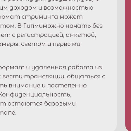
ким доходом и возможностью
формат стриминга может
том. В
Типми
можно начать без
ет с регистрацией, анкетой,
амеры, светом и первыми
ормат и удаленная работа из
к вести трансляции, общаться с
ть внимание и постепенно
Конфиденциальность,
рт остаются базовыми
тапе.