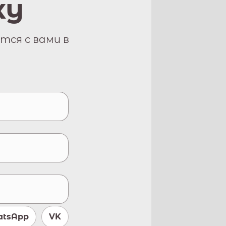
ку
тся с вами в
tsApp
VK