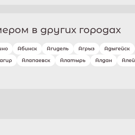
ром в других городах
ино
Абинск
Агидель
Агрыз
Адыгейск
агир
Алапаевск
Алатырь
Алдан
Алей