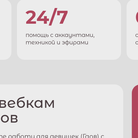
24/7
помощь с аккаунтами,
техникой и эфирами
 вебкам
дов
е работу для девушек (
Гдов
) с