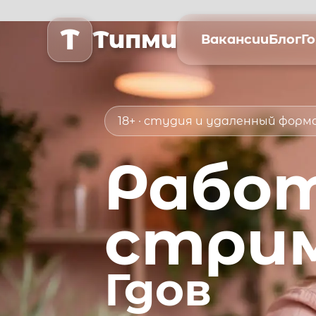
T
Типми
Вакансии
Блог
Г
18+ · студия и удаленный фор
Рабо
стри
Гдов