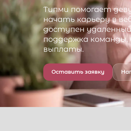
Типми
помогает деву
начать карьеру в ве
доступен удаленный 
поддержка команды,
выплаты.
Оставить заявку
Нап