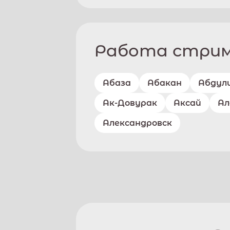
Работа стриме
Абаза
Абакан
Абдул
Ак-Довурак
Аксай
Ал
Александровск