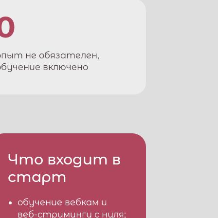
0
опыт не обязателен,
обучение включено
Что входит в
старт
обучение вебкам и
веб-стримингу с нуля;