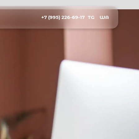
+7 (995) 226-69-17
TG
WA