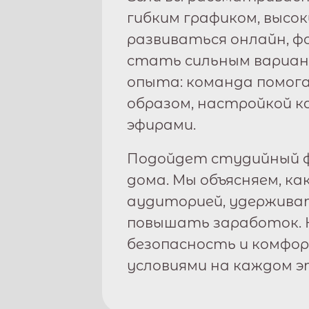
гибким графиком, высо
развиваться онлайн, 
стать сильным вариан
опыта: команда помога
образом, настройкой к
эфирами.
Подойдет студийный ф
дома. Мы объясняем, ка
аудиторией, удержива
повышать заработок. 
безопасность и комфо
условиями на каждом э