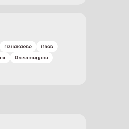
Азнакаево
Азов
ск
Александров