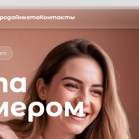
орода
Анкета
Контакты
мат
та
мером