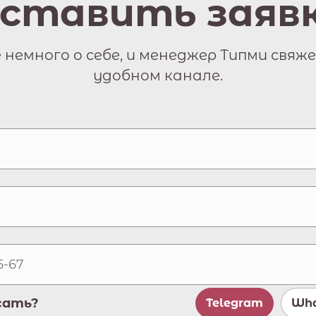
ставить заяв
немного о себе, и менеджер Типми свяже
удобном канале.
сать?
Telegram
Wha