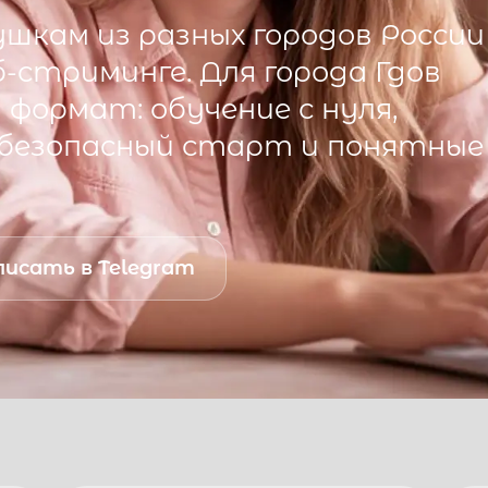
шкам из разных городов России
б-стриминге. Для города
Гдов
формат: обучение с нуля,
 безопасный старт и понятные
исать в Telegram