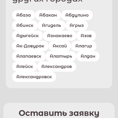
Абаза
Абакан
Абдулино
Абинск
Агидель
Агрыз
Адыгейск
Азнакаево
Азов
Ак-Довурак
Аксай
Алагир
Алапаевск
Алатырь
Алдан
Алейск
Александров
Александровск
Оставить заявку