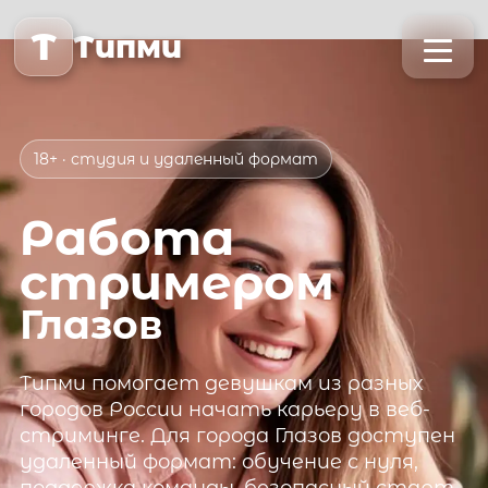
T
Типми
18+ · студия и удаленный формат
Работа
стримером
Глазов
Типми
помогает девушкам из разных
городов России начать карьеру в веб-
стриминге. Для города
Глазов
доступен
удаленный формат: обучение с нуля,