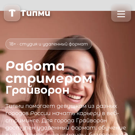
T
Типми
18+ · студия и удаленный формат
Работа
стримером
Грайворон
Типми
помогает девушкам из разных
городов России начать карьеру в веб-
стриминге. Для города
Грайворон
доступен удаленный формат: обучение