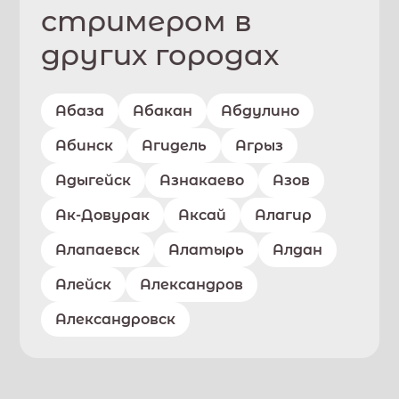
стримером в
других городах
Абаза
Абакан
Абдулино
Абинск
Агидель
Агрыз
Адыгейск
Азнакаево
Азов
Ак-Довурак
Аксай
Алагир
Алапаевск
Алатырь
Алдан
Алейск
Александров
Александровск