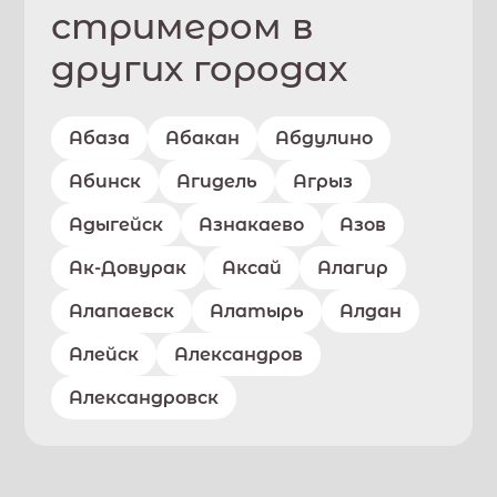
стримером в
других городах
Абаза
Абакан
Абдулино
Абинск
Агидель
Агрыз
Адыгейск
Азнакаево
Азов
Ак-Довурак
Аксай
Алагир
Алапаевск
Алатырь
Алдан
Алейск
Александров
Александровск