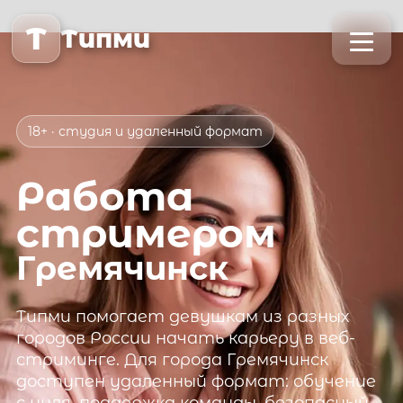
T
Типми
18+ · студия и удаленный формат
Работа
стримером
Гремячинск
Типми
помогает девушкам из разных
городов России начать карьеру в веб-
стриминге. Для города
Гремячинск
доступен удаленный формат: обучение