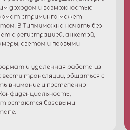
ким доходом и возможностью
формат стриминга может
том. В
Типми
можно начать без
ет с регистрацией, анкетой,
амеры, светом и первыми
ормат и удаленная работа из
к вести трансляции, общаться с
ть внимание и постепенно
Конфиденциальность,
рт остаются базовыми
тапе.