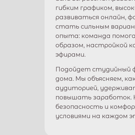
гибким графиком, высо
развиваться онлайн, 
стать сильным вариан
опыта: команда помога
образом, настройкой к
эфирами.
Подойдет студийный ф
дома. Мы объясняем, ка
аудиторией, удержива
повышать заработок. 
безопасность и комфо
условиями на каждом э