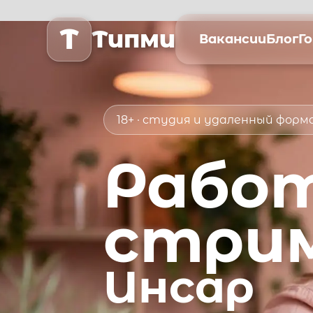
T
Типми
Вакансии
Блог
Г
18+ · студия и удаленный фор
Рабо
стри
Инсар