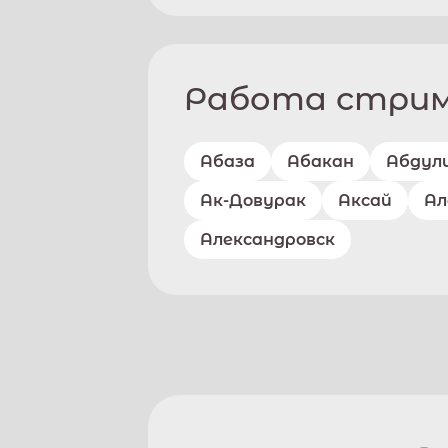
Работа стриме
Абаза
Абакан
Абдул
Ак-Довурак
Аксай
Ал
Александровск