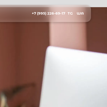
+7 (995) 226-69-17
TG
WA