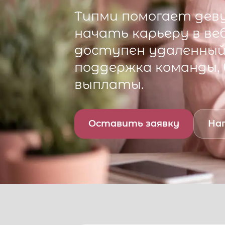
Типми
помогает деву
начать карьеру в ве
доступен удаленный 
поддержка команды,
выплаты.
Оставить заявку
Нап