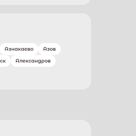
Азнакаево
Азов
ск
Александров