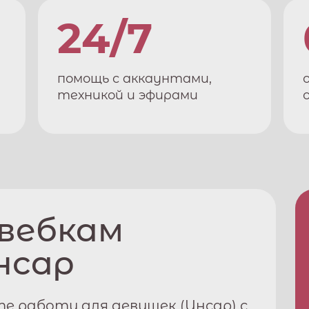
24/7
помощь с аккаунтами,
техникой и эфирами
 вебкам
нсар
е работу для девушек (
Инсар
) с