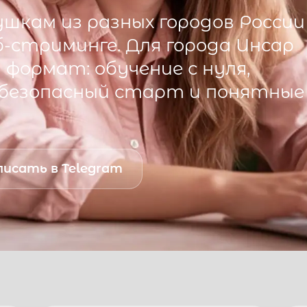
шкам из разных городов России
б-стриминге. Для города
Инсар
формат: обучение с нуля,
 безопасный старт и понятные
исать в Telegram