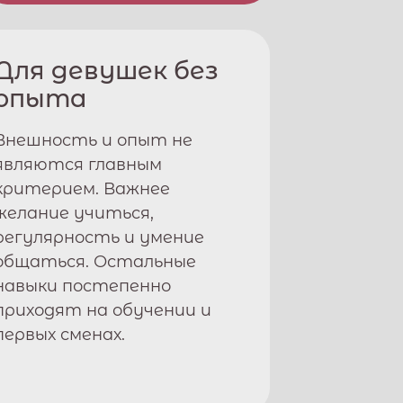
Для девушек без
опыта
Внешность и опыт не
являются главным
критерием. Важнее
желание учиться,
регулярность и умение
общаться. Остальные
навыки постепенно
приходят на обучении и
первых сменах.