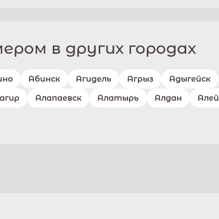
ром в других городах
ино
Абинск
Агидель
Агрыз
Адыгейск
агир
Алапаевск
Алатырь
Алдан
Алей