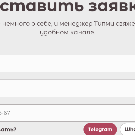
ставить заяв
немного о себе, и менеджер Типми свяже
удобном канале.
сать?
Telegram
Wha