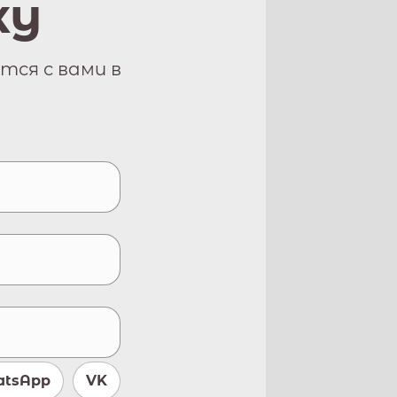
ку
тся с вами в
tsApp
VK