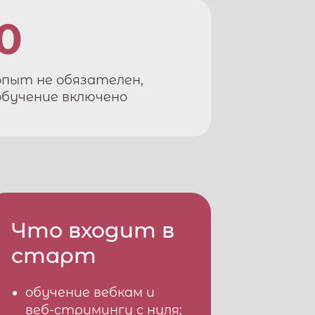
0
опыт не обязателен,
обучение включено
Что входит в
старт
обучение вебкам и
веб-стримингу с нуля;