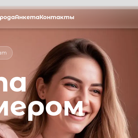
орода
Анкета
Контакты
мат
та
мером