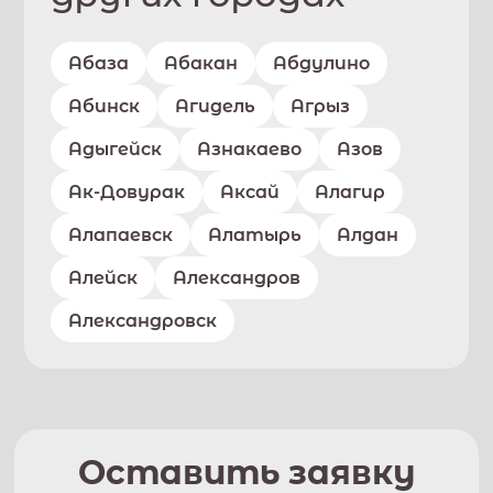
Абаза
Абакан
Абдулино
Абинск
Агидель
Агрыз
Адыгейск
Азнакаево
Азов
Ак-Довурак
Аксай
Алагир
Алапаевск
Алатырь
Алдан
Алейск
Александров
Александровск
Оставить заявку