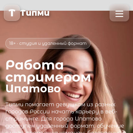
T
Типми
18+ · студия и удаленный формат
Работа
стримером
Ипатово
Типми
помогает девушкам из разных
городов России начать карьеру в веб-
стриминге. Для города
Ипатово
доступен удаленный формат: обучение