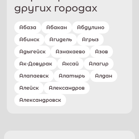
других городах
Абаза
Абакан
Абдулино
Абинск
Агидель
Агрыз
Адыгейск
Азнакаево
Азов
Ак-Довурак
Аксай
Алагир
Алапаевск
Алатырь
Алдан
Алейск
Александров
Александровск