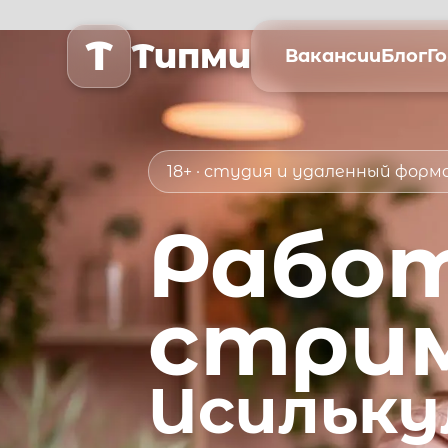
T
Типми
Вакансии
Блог
Г
18+ · студия и удаленный фор
Рабо
стри
Исильку