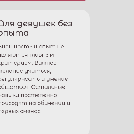
Для девушек без
опыта
Внешность и опыт не
являются главным
критерием. Важнее
желание учиться,
регулярность и умение
общаться. Остальные
навыки постепенно
приходят на обучении и
первых сменах.