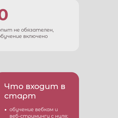
0
опыт не обязателен,
обучение включено
Что входит в
старт
обучение вебкам и
веб-стримингу с нуля;