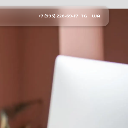
+7 (995) 226-69-17
TG
WA