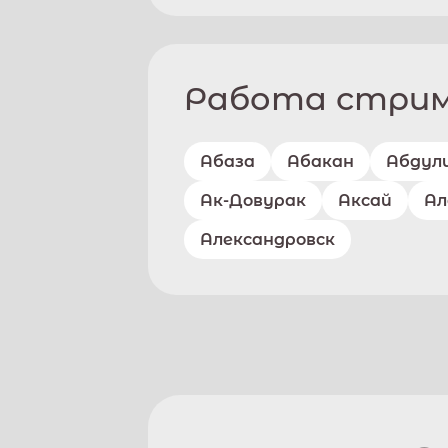
Работа стриме
Абаза
Абакан
Абдул
Ак-Довурак
Аксай
Ал
Александровск