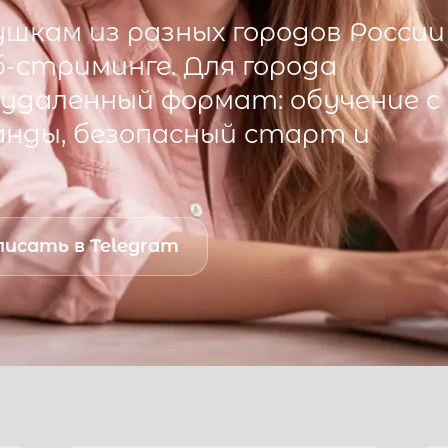
шкам из разных городов России
б-стриминге. Для города
удаленный формат: обучение с
анды, безопасный старт и
исать в Telegram