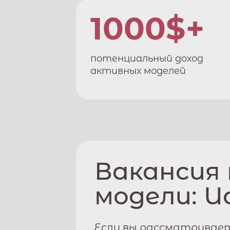
1000$+
потенциальный доход
активных моделей
Вакансия
модели:
И
Если вы рассматривае