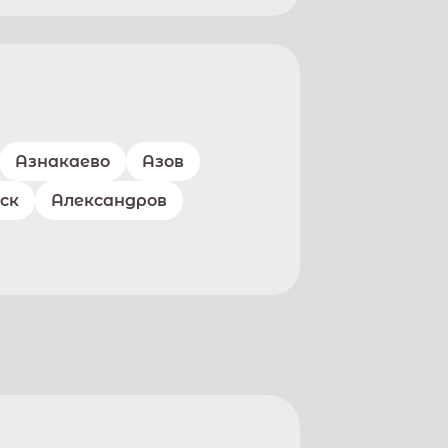
Азнакаево
Азов
ск
Александров