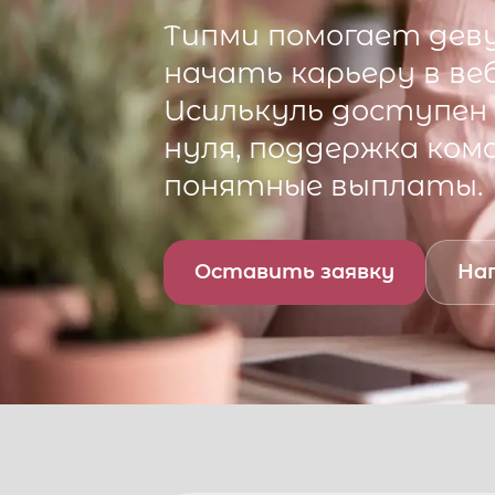
Типми
помогает деву
начать карьеру в ве
Исилькуль
доступен 
нуля, поддержка ком
понятные выплаты.
Оставить заявку
Нап