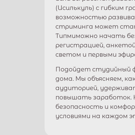
(
Исилькуль
) с гибким г
возможностью развива
стриминга может стат
Типми
можно начать бе
регистрацией, анкетой
светом и первыми эфир
Подойдет студийный ф
дома. Мы объясняем, ка
аудиторией, удержива
повышать заработок. 
безопасность и комфо
условиями на каждом э