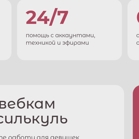
24/7
помощь с аккаунтами,
техникой и эфирами
 вебкам
силькуль
те работу для девушек