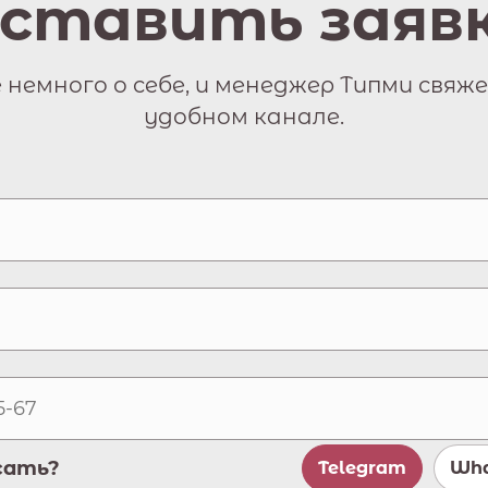
ставить заяв
немного о себе, и менеджер Типми свяже
удобном канале.
сать?
Telegram
Wha