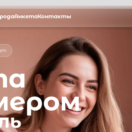
орода
Анкета
Контакты
мат
та
мером
ль