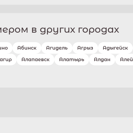
ром в других городах
ино
Абинск
Агидель
Агрыз
Адыгейск
агир
Алапаевск
Алатырь
Алдан
Алей