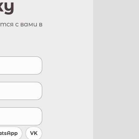
ку
тся с вами в
tsApp
VK