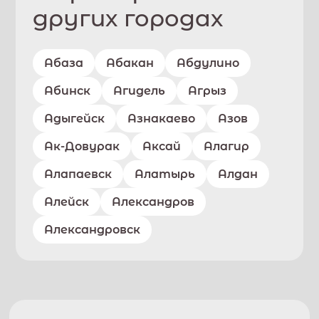
других городах
Абаза
Абакан
Абдулино
Абинск
Агидель
Агрыз
Адыгейск
Азнакаево
Азов
Ак-Довурак
Аксай
Алагир
Алапаевск
Алатырь
Алдан
Алейск
Александров
Александровск