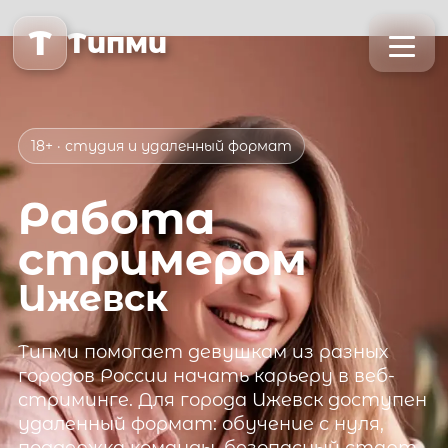
T
Типми
18+ · студия и удаленный формат
Работа
стримером
Ижевск
Типми
помогает девушкам из разных
городов России начать карьеру в веб-
стриминге. Для города
Ижевск
доступен
удаленный формат: обучение с нуля,