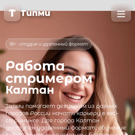
T
Типми
18+ · студия и удаленный формат
Работа
стримером
Калтан
Типми
помогает девушкам из разных
городов России начать карьеру в веб-
стриминге. Для города
Калтан
доступен удаленный формат: обучение