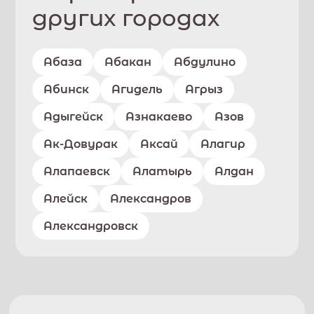
других городах
Абаза
Абакан
Абдулино
Абинск
Агидель
Агрыз
Адыгейск
Азнакаево
Азов
Ак-Довурак
Аксай
Алагир
Алапаевск
Алатырь
Алдан
Алейск
Александров
Александровск