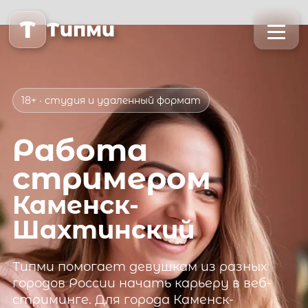
T
Типми
18+ · студия и удаленный формат
Работа
стримером
Каменск-
Шахтинский
Типми
помогает девушкам из разных
городов России начать карьеру в веб-
стриминге. Для города
Каменск-