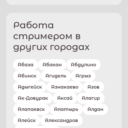
Работа
стримером в
других городах
Абаза
Абакан
Абдулино
Абинск
Агидель
Агрыз
Адыгейск
Азнакаево
Азов
Ак-Довурак
Аксай
Алагир
Алапаевск
Алатырь
Алдан
Алейск
Александров