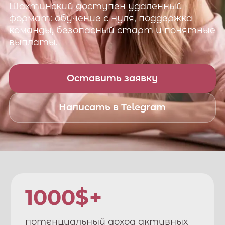
Шахтинский
доступен удаленный
формат: обучение с нуля, поддержка
команды, безопасный старт и понятные
выплаты.
Оставить заявку
Написать в Telegram
1000$+
потенциальный доход активных