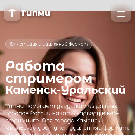
T
Типми
18+ · студия и удаленный формат
Работа
стримером
Каменск-Уральский
Типми
помогает девушкам из разных
городов России начать карьеру в веб-
стриминге. Для города
Каменск-
Уральский
доступен удаленный формат: