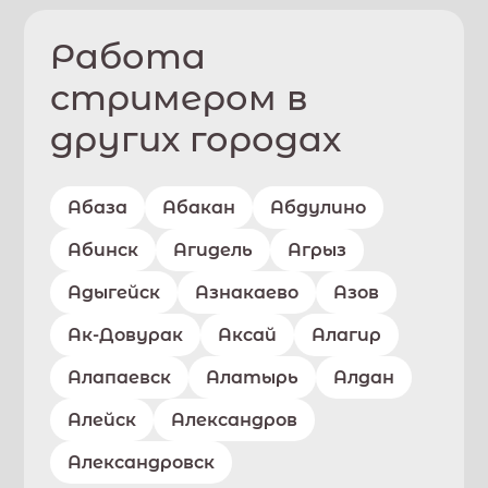
Работа
стримером в
других городах
Абаза
Абакан
Абдулино
Абинск
Агидель
Агрыз
Адыгейск
Азнакаево
Азов
Ак-Довурак
Аксай
Алагир
Алапаевск
Алатырь
Алдан
Алейск
Александров
Александровск