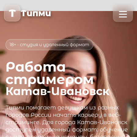
T
Типми
18+ · студия и удаленный формат
Работа
стримером
Катав-Ивановск
Типми
помогает девушкам из разных
городов России начать карьеру в веб-
стриминге. Для города
Катав-Ивановск
доступен удаленный формат: обучение