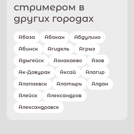
стримером в
других городах
Абаза
Абакан
Абдулино
Абинск
Агидель
Агрыз
Адыгейск
Азнакаево
Азов
Ак-Довурак
Аксай
Алагир
Алапаевск
Алатырь
Алдан
Алейск
Александров
Александровск