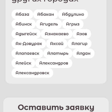
Абаза
Абакан
Абдулино
Абинск
Агидель
Агрыз
Адыгейск
Азнакаево
Азов
Ак-Довурак
Аксай
Алагир
Алапаевск
Алатырь
Алдан
Алейск
Александров
Александровск
Оставить заявку