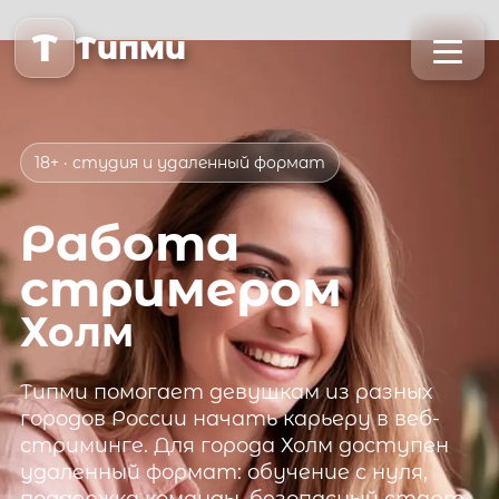
T
Типми
18+ · студия и удаленный формат
Работа
стримером
Холм
Типми
помогает девушкам из разных
городов России начать карьеру в веб-
стриминге. Для города
Холм
доступен
удаленный формат: обучение с нуля,