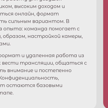
фиком, высоким доходом и
ться онлайн, формат
ь сильным вариантом. В
з опыта: команда помогает с
, образом, настройкой камеры,
ами.
ормат и удаленная работа из
к вести трансляции, общаться с
ть внимание и постепенно
Конфиденциальность,
рт остаются базовыми
тапе.