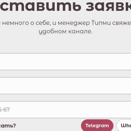
ставить заяв
немного о себе, и менеджер Типми свяже
удобном канале.
сать?
Telegram
Wha