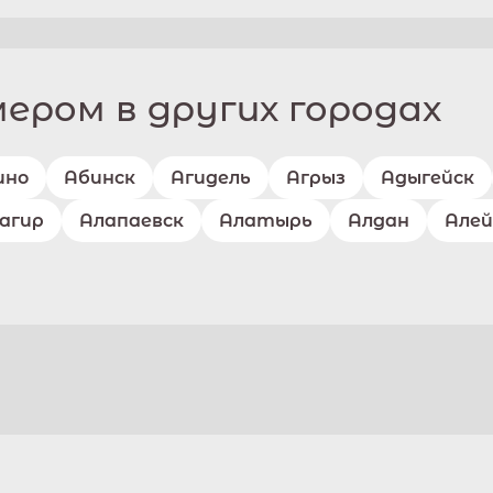
ром в других городах
ино
Абинск
Агидель
Агрыз
Адыгейск
агир
Алапаевск
Алатырь
Алдан
Алей