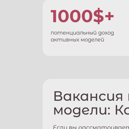
1000$+
потенциальный доход
активных моделей
Вакансия
модели:
К
Если вы рассматривае