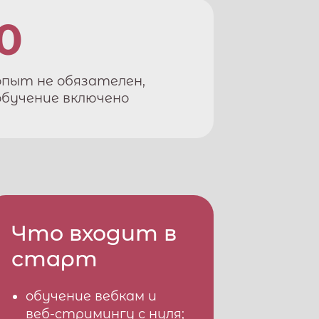
0
опыт не обязателен,
обучение включено
Что входит в
старт
обучение вебкам и
веб-стримингу с нуля;