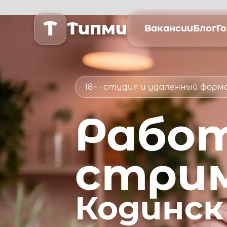
T
Типми
Вакансии
Блог
Г
18+ · студия и удаленный фор
Рабо
стри
Кодинск