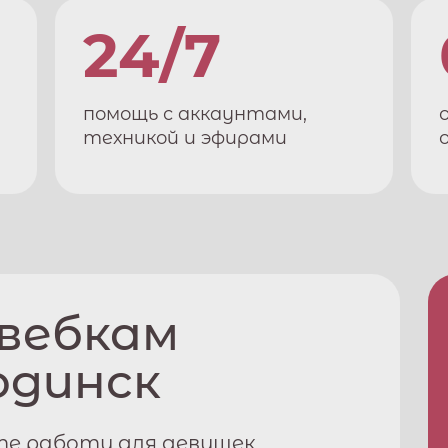
24/7
помощь с аккаунтами,
техникой и эфирами
 вебкам
одинск
те работу для девушек