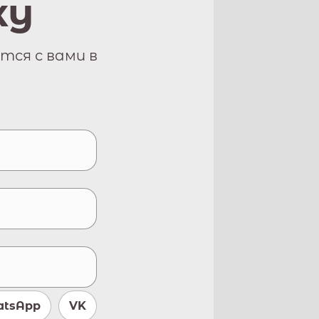
ку
тся с вами в
tsApp
VK