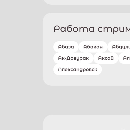
Работа стриме
Абаза
Абакан
Абдул
Ак-Довурак
Аксай
Ал
Александровск