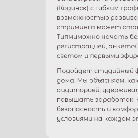
(
Кодинск
) с гибким гра
возможностью развива
стриминга может стат
Типми
можно начать бе
регистрацией, анкетой
светом и первыми эфир
Подойдет студийный ф
дома. Мы объясняем, ка
аудиторией, удержива
повышать заработок. 
безопасность и комфо
условиями на каждом э