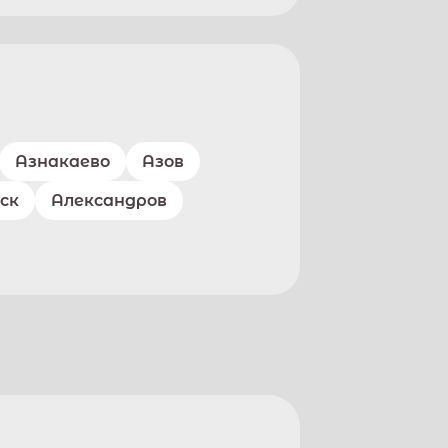
Азнакаево
Азов
ск
Александров