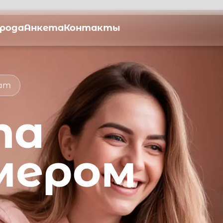
орода
Анкета
Контакты
мат
та
мером