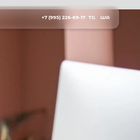
+7 (995) 226-69-17
TG
WA