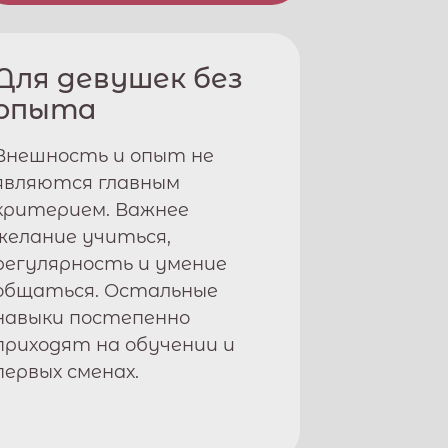
Для девушек без
опыта
Внешность и опыт не
являются главным
критерием. Важнее
желание учиться,
регулярность и умение
общаться. Остальные
навыки постепенно
приходят на обучении и
первых сменах.