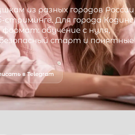
шкам из разных городов России
б-стриминге. Для города
Кодинс
формат: обучение с нуля,
 безопасный старт и понятные
исать в Telegram