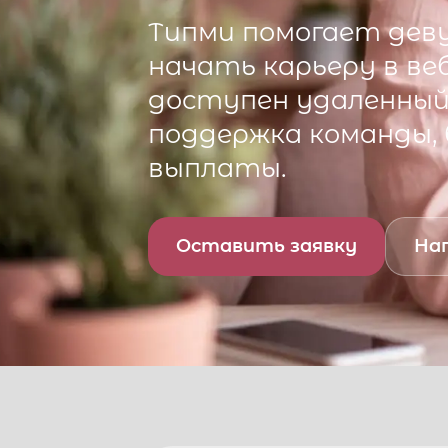
Типми
помогает деву
начать карьеру в ве
доступен удаленный 
поддержка команды,
выплаты.
Оставить заявку
Нап