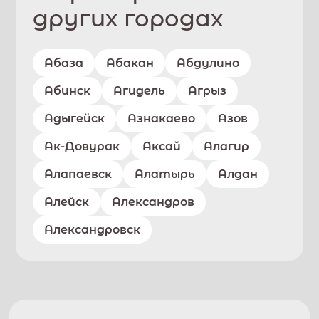
других городах
Абаза
Абакан
Абдулино
Абинск
Агидель
Агрыз
Адыгейск
Азнакаево
Азов
Ак-Довурак
Аксай
Алагир
Алапаевск
Алатырь
Алдан
Алейск
Александров
Александровск