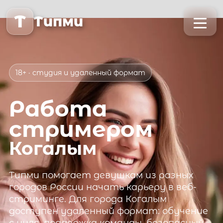
T
Типми
18+ · студия и удаленный формат
Работа
стримером
Когалым
Типми
помогает девушкам из разных
городов России начать карьеру в веб-
стриминге. Для города
Когалым
доступен удаленный формат: обучение