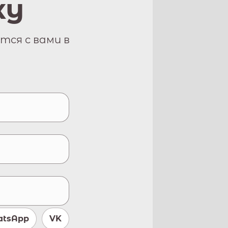
ку
тся с вами в
tsApp
VK