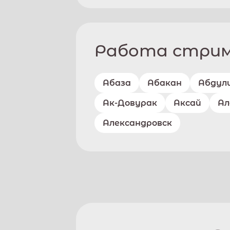
Работа стриме
Абаза
Абакан
Абдул
Ак-Довурак
Аксай
Ал
Александровск