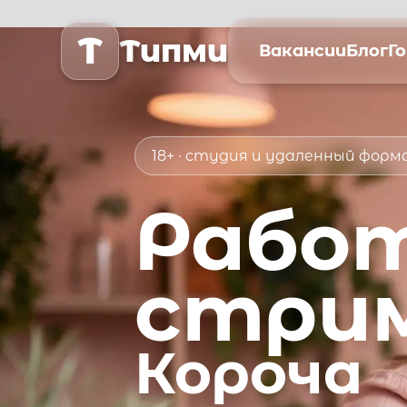
T
Типми
Вакансии
Блог
Г
18+ · студия и удаленный фор
Рабо
стри
Короча