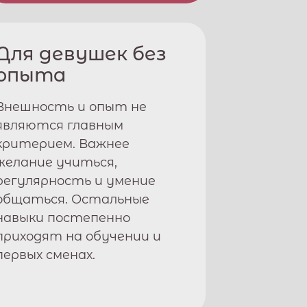
Для девушек без
опыта
Внешность и опыт не
являются главным
критерием. Важнее
желание учиться,
регулярность и умение
общаться. Остальные
навыки постепенно
приходят на обучении и
первых сменах.