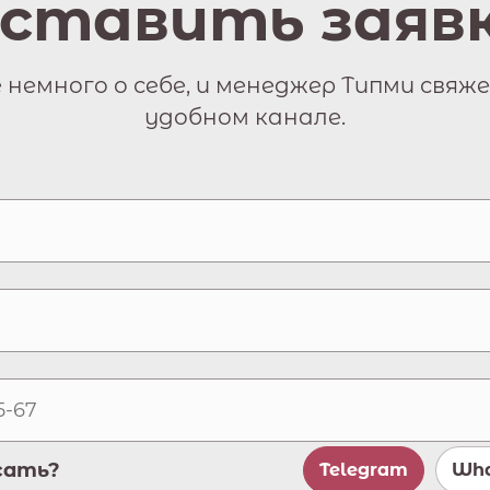
ставить заяв
немного о себе, и менеджер Типми свяже
удобном канале.
сать?
Telegram
Wha