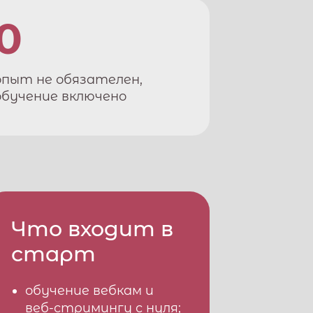
0
опыт не обязателен,
обучение включено
Что входит в
старт
обучение вебкам и
веб-стримингу с нуля;