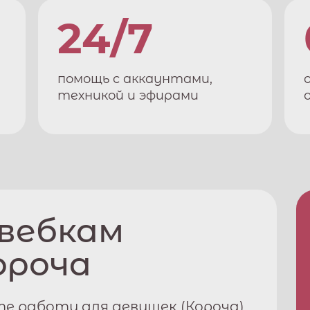
24/7
помощь с аккаунтами,
техникой и эфирами
 вебкам
ороча
е работу для девушек (
Короча
)