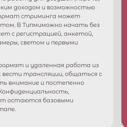
соким доходом и возможностью
формат стриминга может
том. В
Типми
можно начать без
ет с регистрацией, анкетой,
амеры, светом и первыми
ормат и удаленная работа из
к вести трансляции, общаться с
ть внимание и постепенно
Конфиденциальность,
рт остаются базовыми
тапе.