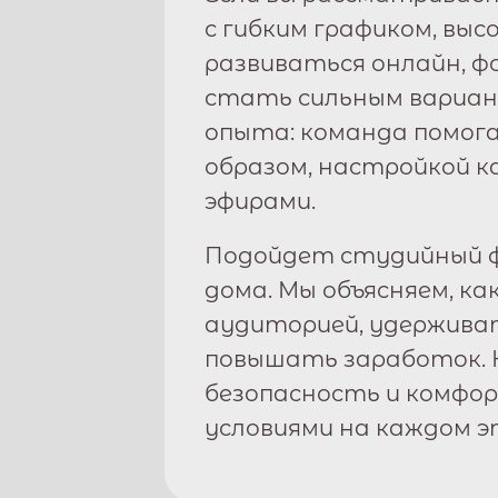
с гибким графиком, вы
развиваться онлайн, 
стать сильным вариан
опыта: команда помога
образом, настройкой к
эфирами.
Подойдет студийный ф
дома. Мы объясняем, ка
аудиторией, удержива
повышать заработок. 
безопасность и комфо
условиями на каждом э