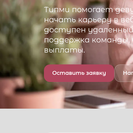
Типми
помогает деву
начать карьеру в ве
доступен удаленный 
поддержка команды,
выплаты.
Оставить заявку
Нап