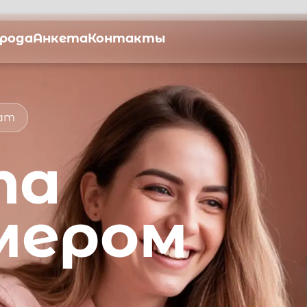
орода
Анкета
Контакты
мат
та
мером