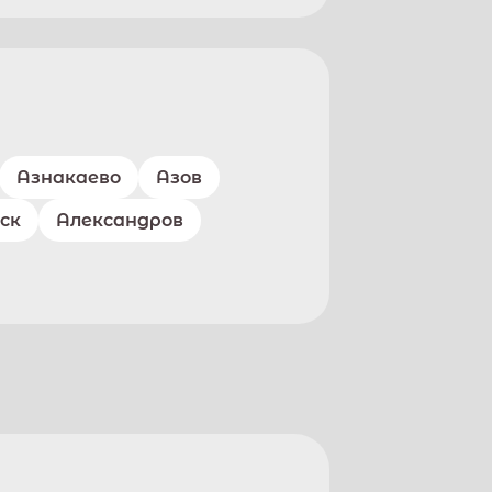
Азнакаево
Азов
ск
Александров