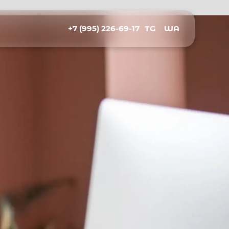
+7 (995) 226-69-17
TG
WA