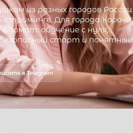
шкам из разных городов России
б-стриминге. Для города
Короча
формат: обучение с нуля,
 безопасный старт и понятные
исать в Telegram