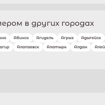
ром в других городах
ино
Абинск
Агидель
Агрыз
Адыгейск
агир
Алапаевск
Алатырь
Алдан
Алей