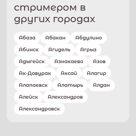
стримером в
других городах
Абаза
Абакан
Абдулино
Абинск
Агидель
Агрыз
Адыгейск
Азнакаево
Азов
Ак-Довурак
Аксай
Алагир
Алапаевск
Алатырь
Алдан
Алейск
Александров
Александровск