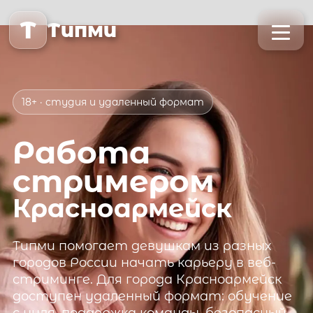
T
Типми
18+ · студия и удаленный формат
Работа
стримером
Красноармейск
Типми
помогает девушкам из разных
городов России начать карьеру в веб-
стриминге. Для города
Красноармейск
доступен удаленный формат: обучение