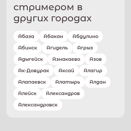
стримером в
других городах
Абаза
Абакан
Абдулино
Абинск
Агидель
Агрыз
Адыгейск
Азнакаево
Азов
Ак-Довурак
Аксай
Алагир
Алапаевск
Алатырь
Алдан
Алейск
Александров
Александровск