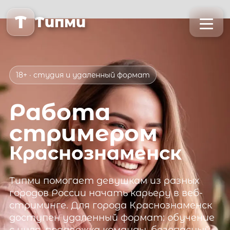
T
Типми
18+ · студия и удаленный формат
Работа
стримером
Краснознаменск
Типми
помогает девушкам из разных
городов России начать карьеру в веб-
стриминге. Для города
Краснознаменск
доступен удаленный формат: обучение