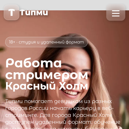
T
Типми
18+ · студия и удаленный формат
Работа
стримером
Красный Холм
Типми
помогает девушкам из разных
городов России начать карьеру в веб-
стриминге. Для города
Красный Холм
доступен удаленный формат: обучение