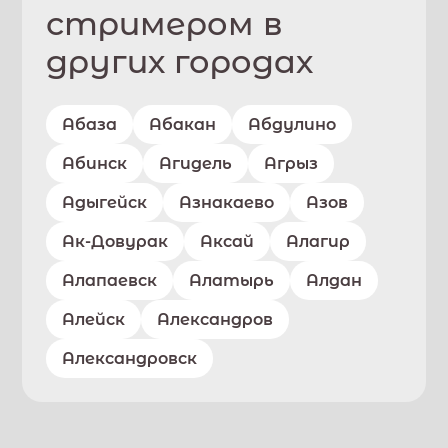
стримером в
других городах
Абаза
Абакан
Абдулино
Абинск
Агидель
Агрыз
Адыгейск
Азнакаево
Азов
Ак-Довурак
Аксай
Алагир
Алапаевск
Алатырь
Алдан
Алейск
Александров
Александровск