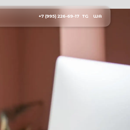
+7 (995) 226-69-17
TG
WA