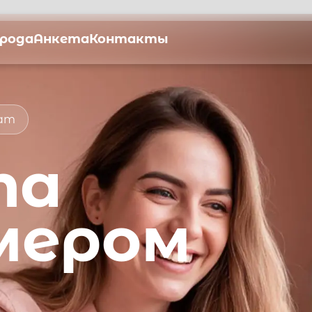
орода
Анкета
Контакты
мат
та
мером