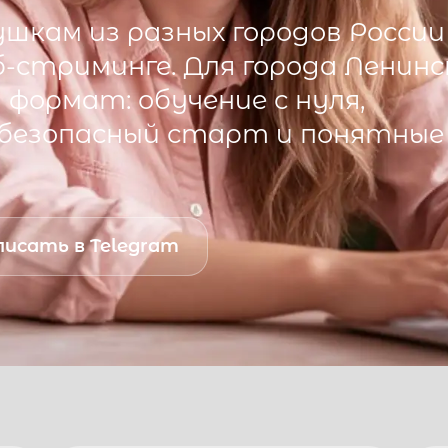
шкам из разных городов России
б-стриминге. Для города
Ленинс
формат: обучение с нуля,
 безопасный старт и понятные
исать в Telegram