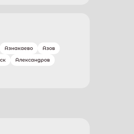
Азнакаево
Азов
ск
Александров