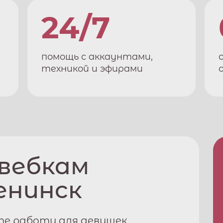
24/7
помощь с аккаунтами,
техникой и эфирами
 вебкам
енинск
те работу для девушек