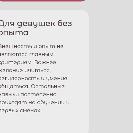
Для девушек без
опыта
Внешность и опыт не
являются главным
критерием. Важнее
желание учиться,
регулярность и умение
общаться. Остальные
навыки постепенно
приходят на обучении и
первых сменах.