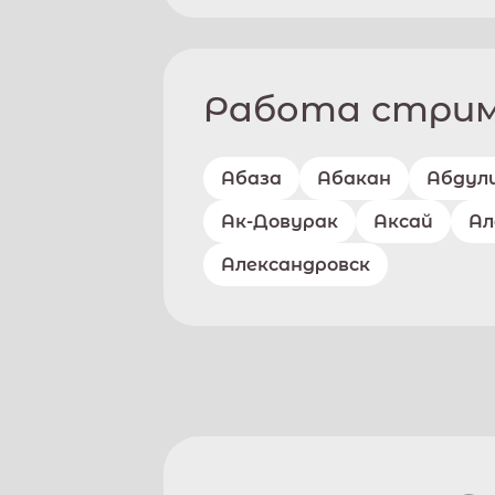
Работа стриме
Абаза
Абакан
Абдул
Ак-Довурак
Аксай
Ал
Александровск