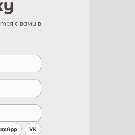
ку
тся с вами в
tsApp
VK