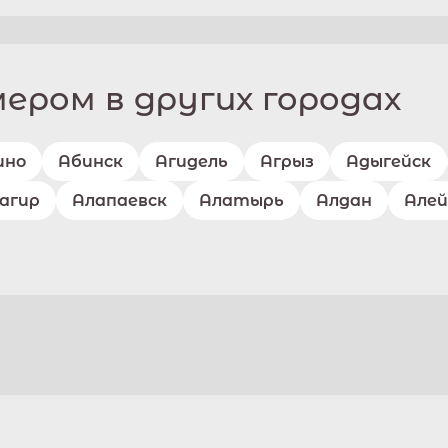
ром в других городах
ино
Абинск
Агидель
Агрыз
Адыгейск
агир
Алапаевск
Алатырь
Алдан
Алей