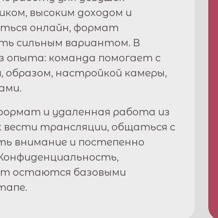
фиком, высоким доходом и
ться онлайн, формат
ь сильным вариантом. В
з опыта: команда помогает с
, образом, настройкой камеры,
ами.
ормат и удаленная работа из
к вести трансляции, общаться с
ть внимание и постепенно
Конфиденциальность,
рт остаются базовыми
тапе.