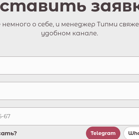
ставить заяв
немного о себе, и менеджер Типми свяже
удобном канале.
сать?
Telegram
Wha