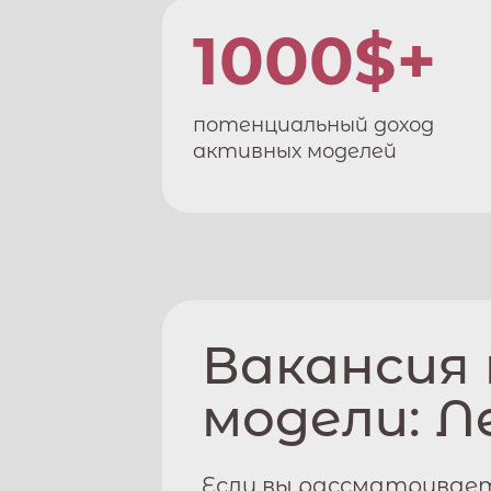
1000$+
потенциальный доход
активных моделей
Вакансия
модели:
Л
Если вы рассматривае