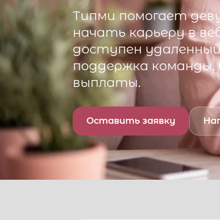
Типми
помогает деву
начать карьеру в ве
доступен удаленный 
поддержка команды,
выплаты.
Оставить заявку
Нап