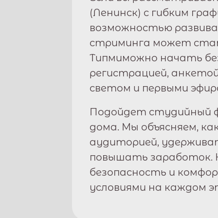
(
Ленинск
) с гибким гра
возможностью развива
стриминга может стат
Типми
можно начать бе
регистрацией, анкетой
светом и первыми эфир
Подойдет студийный ф
дома. Мы объясняем, ка
аудиторией, удержива
повышать заработок. 
безопасность и комфо
условиями на каждом э