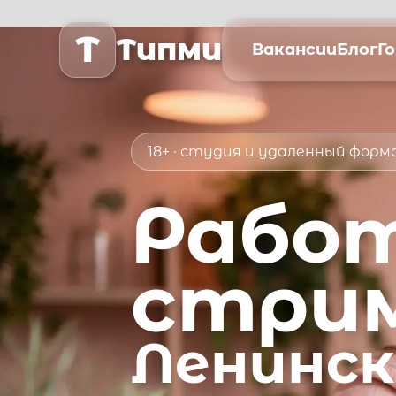
T
Типми
Вакансии
Блог
Г
18+ · студия и удаленный фор
Рабо
стри
Ленинск