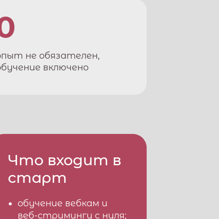
0
опыт не обязателен,
обучение включено
Что входит в
старт
обучение вебкам и
веб-стримингу с нуля;