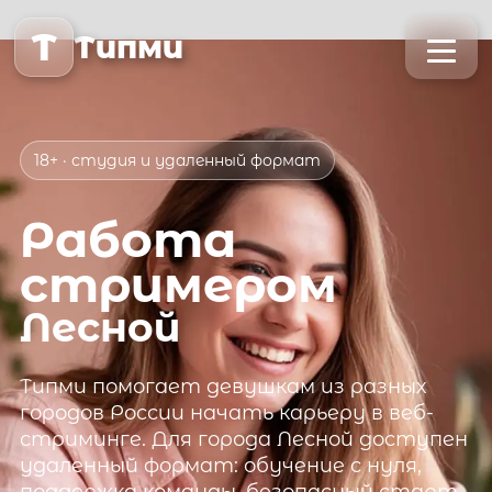
T
Типми
18+ · студия и удаленный формат
Работа
стримером
Лесной
Типми
помогает девушкам из разных
городов России начать карьеру в веб-
стриминге. Для города
Лесной
доступен
удаленный формат: обучение с нуля,