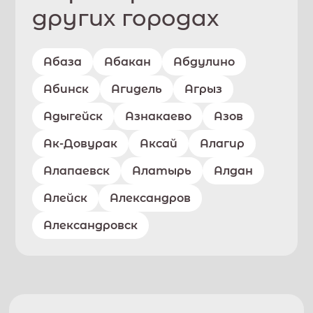
других городах
Абаза
Абакан
Абдулино
Абинск
Агидель
Агрыз
Адыгейск
Азнакаево
Азов
Ак-Довурак
Аксай
Алагир
Алапаевск
Алатырь
Алдан
Алейск
Александров
Александровск