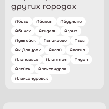
других городах
Абаза
Абакан
Абдулино
Абинск
Агидель
Агрыз
Адыгейск
Азнакаево
Азов
Ак-Довурак
Аксай
Алагир
Алапаевск
Алатырь
Алдан
Алейск
Александров
Александровск