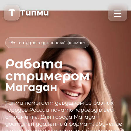
T
Типми
18+ · студия и удаленный формат
Работа
стримером
Магадан
Типми
помогает девушкам из разных
городов России начать карьеру в веб-
стриминге. Для города
Магадан
доступен удаленный формат: обучение