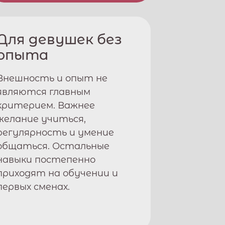
Для девушек без
опыта
Внешность и опыт не
являются главным
критерием. Важнее
желание учиться,
регулярность и умение
общаться. Остальные
навыки постепенно
приходят на обучении и
первых сменах.