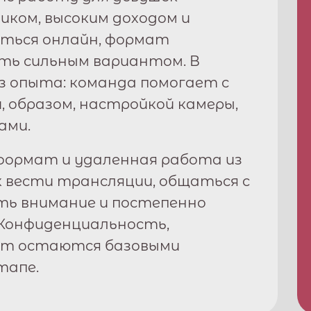
фиком, высоким доходом и
ться онлайн, формат
ь сильным вариантом. В
з опыта: команда помогает с
, образом, настройкой камеры,
ами.
ормат и удаленная работа из
к вести трансляции, общаться с
ть внимание и постепенно
Конфиденциальность,
рт остаются базовыми
тапе.