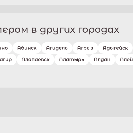
ром в других городах
ино
Абинск
Агидель
Агрыз
Адыгейск
агир
Алапаевск
Алатырь
Алдан
Алей