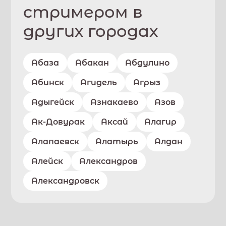
стримером в
других городах
Абаза
Абакан
Абдулино
Абинск
Агидель
Агрыз
Адыгейск
Азнакаево
Азов
Ак-Довурак
Аксай
Алагир
Алапаевск
Алатырь
Алдан
Алейск
Александров
Александровск