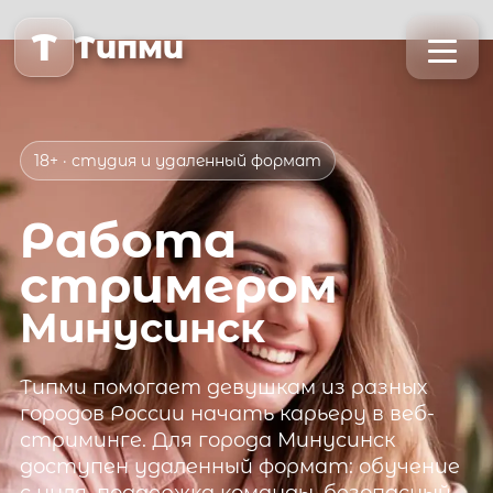
T
Типми
18+ · студия и удаленный формат
Работа
стримером
Минусинск
Типми
помогает девушкам из разных
городов России начать карьеру в веб-
стриминге. Для города
Минусинск
доступен удаленный формат: обучение