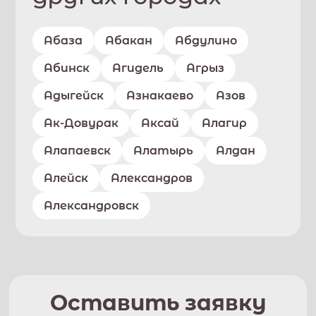
Абаза
Абакан
Абдулино
Абинск
Агидель
Агрыз
Адыгейск
Азнакаево
Азов
Ак-Довурак
Аксай
Алагир
Алапаевск
Алатырь
Алдан
Алейск
Александров
Александровск
Оставить заявку