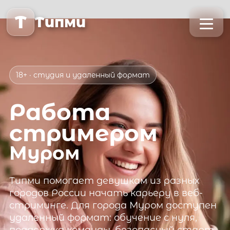
T
Типми
18+ · студия и удаленный формат
Работа
стримером
Муром
Типми
помогает девушкам из разных
городов России начать карьеру в веб-
стриминге. Для города
Муром
доступен
удаленный формат: обучение с нуля,