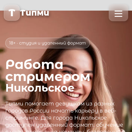
T
Типми
18+ · студия и удаленный формат
Работа
стримером
Никольское
Типми
помогает девушкам из разных
городов России начать карьеру в веб-
стриминге. Для города
Никольское
доступен удаленный формат: обучение