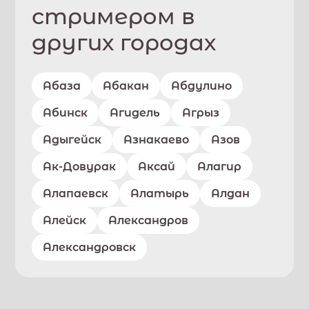
стримером в
других городах
Абаза
Абакан
Абдулино
Абинск
Агидель
Агрыз
Адыгейск
Азнакаево
Азов
Ак-Довурак
Аксай
Алагир
Алапаевск
Алатырь
Алдан
Алейск
Александров
Александровск