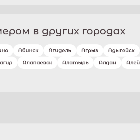
ром в других городах
ино
Абинск
Агидель
Агрыз
Адыгейск
агир
Алапаевск
Алатырь
Алдан
Алей