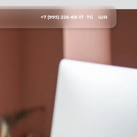
+7 (995) 226-69-17
TG
WA