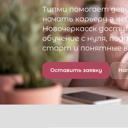
Типми
помогает деву
начать карьеру в ве
Новочеркасск
доступ
обучение с нуля, по
старт и понятные 
Оставить заявку
Нап