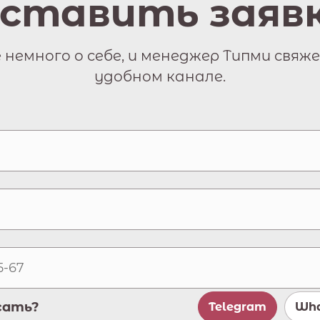
ставить заяв
немного о себе, и менеджер Типми свяже
удобном канале.
сать?
Telegram
Wha