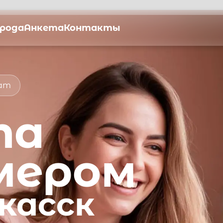
орода
Анкета
Контакты
мат
та
мером
касск