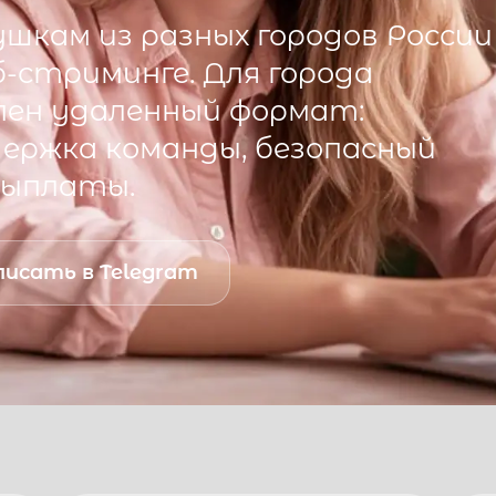
шкам из разных городов России
б-стриминге. Для города
ен удаленный формат:
ддержка команды, безопасный
выплаты.
исать в Telegram