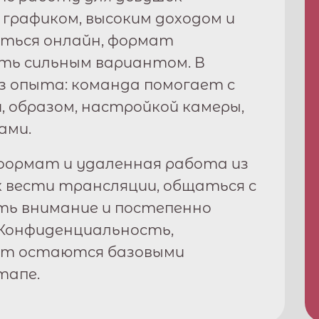
м графиком, высоким доходом и
ться онлайн, формат
ь сильным вариантом. В
з опыта: команда помогает с
, образом, настройкой камеры,
ами.
ормат и удаленная работа из
к вести трансляции, общаться с
ть внимание и постепенно
Конфиденциальность,
рт остаются базовыми
тапе.