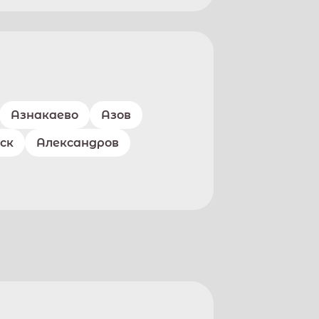
Азнакаево
Азов
ск
Александров