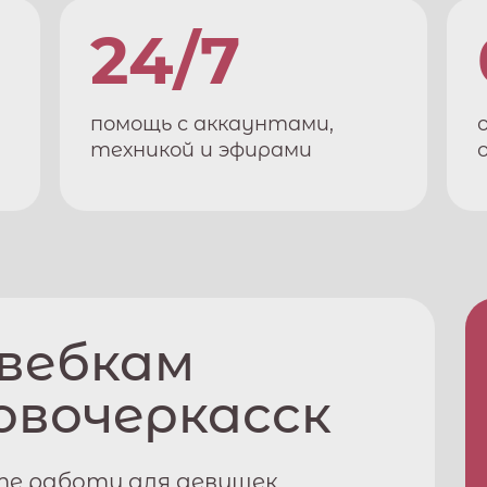
24/7
помощь с аккаунтами,
техникой и эфирами
 вебкам
овочеркасск
те работу для девушек