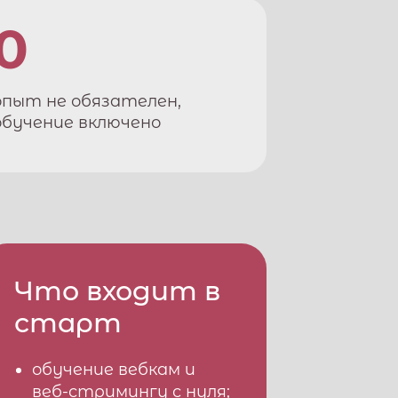
0
опыт не обязателен,
обучение включено
Что входит в
старт
обучение вебкам и
веб-стримингу с нуля;