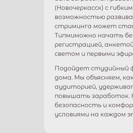
(
Новочеркасск
) с гибки
возможностью развива
стриминга может стат
Типми
можно начать бе
регистрацией, анкетой
светом и первыми эфир
Подойдет студийный ф
дома. Мы объясняем, ка
аудиторией, удержива
повышать заработок. 
безопасность и комфо
условиями на каждом э