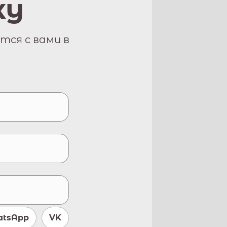
ку
тся с вами в
tsApp
VK