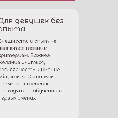
Для девушек без
опыта
Внешность и опыт не
являются главным
критерием. Важнее
желание учиться,
регулярность и умение
общаться. Остальные
навыки постепенно
приходят на обучении и
первых сменах.