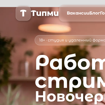
T
Типми
Вакансии
Блог
Г
18+ · студия и удаленный фор
Рабо
стри
Новочер