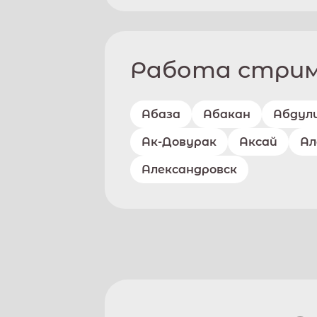
Работа стриме
Абаза
Абакан
Абдул
Ак-Довурак
Аксай
Ал
Александровск