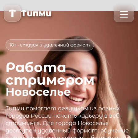
T
Типми
18+ · студия и удаленный формат
Работа
стримером
Новоселье
Типми
помогает девушкам из разных
городов России начать карьеру в веб-
стриминге. Для города
Новоселье
доступен удаленный формат: обучение