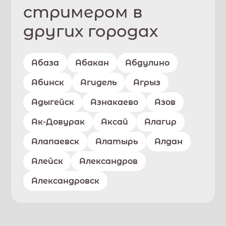
стримером в
других городах
Абаза
Абакан
Абдулино
Абинск
Агидель
Агрыз
Адыгейск
Азнакаево
Азов
Ак-Довурак
Аксай
Алагир
Алапаевск
Алатырь
Алдан
Алейск
Александров
Александровск