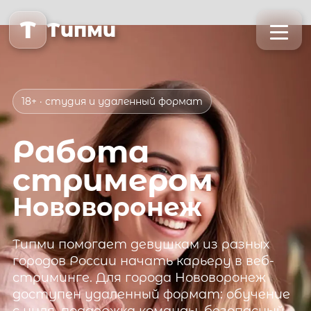
T
Типми
18+ · студия и удаленный формат
Работа
стримером
Нововоронеж
Типми
помогает девушкам из разных
городов России начать карьеру в веб-
стриминге. Для города
Нововоронеж
доступен удаленный формат: обучение