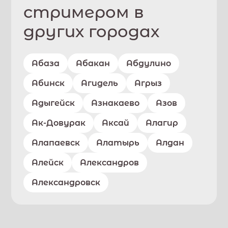
стримером в
других городах
Абаза
Абакан
Абдулино
Абинск
Агидель
Агрыз
Адыгейск
Азнакаево
Азов
Ак-Довурак
Аксай
Алагир
Алапаевск
Алатырь
Алдан
Алейск
Александров
Александровск