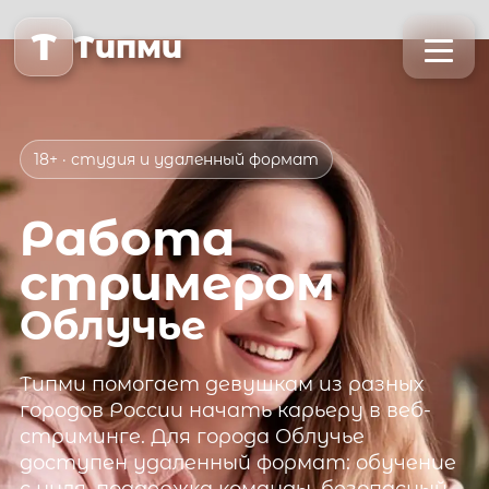
T
Типми
18+ · студия и удаленный формат
Работа
стримером
Облучье
Типми
помогает девушкам из разных
городов России начать карьеру в веб-
стриминге. Для города
Облучье
доступен удаленный формат: обучение