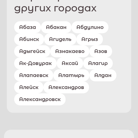
других городах
Абаза
Абакан
Абдулино
Абинск
Агидель
Агрыз
Адыгейск
Азнакаево
Азов
Ак-Довурак
Аксай
Алагир
Алапаевск
Алатырь
Алдан
Алейск
Александров
Александровск