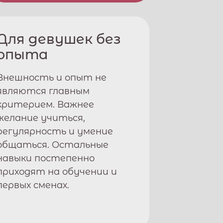
Для девушек без
опыта
Внешность и опыт не
являются главным
критерием. Важнее
желание учиться,
регулярность и умение
общаться. Остальные
навыки постепенно
приходят на обучении и
первых сменах.