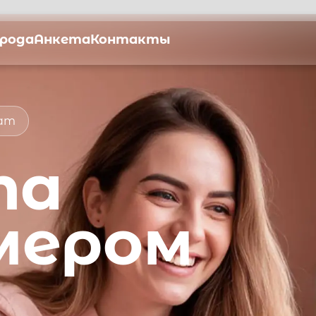
орода
Анкета
Контакты
мат
та
мером