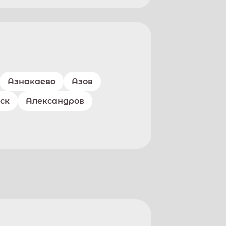
Азнакаево
Азов
ск
Александров