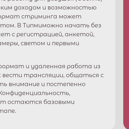
соким доходом и возможностью
формат стриминга может
том. В
Типми
можно начать без
ет с регистрацией, анкетой,
амеры, светом и первыми
ормат и удаленная работа из
к вести трансляции, общаться с
ть внимание и постепенно
Конфиденциальность,
рт остаются базовыми
тапе.