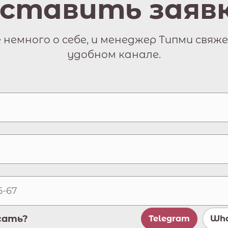
ставить заяв
немного о себе, и менеджер Типми свяже
удобном канале.
сать?
Telegram
Wha