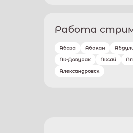
Работа стриме
Абаза
Абакан
Абдул
Ак-Довурак
Аксай
Ал
Александровск