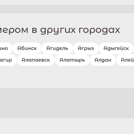
ром в других городах
ино
Абинск
Агидель
Агрыз
Адыгейск
агир
Алапаевск
Алатырь
Алдан
Алей