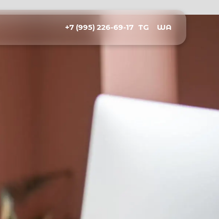
+7 (995) 226-69-17
TG
WA