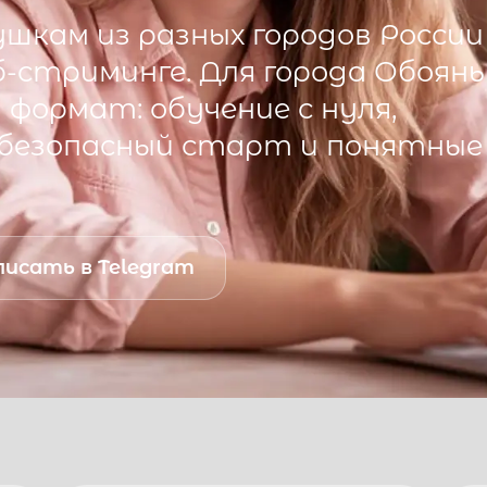
шкам из разных городов России
б-стриминге. Для города
Обоянь
формат: обучение с нуля,
 безопасный старт и понятные
исать в Telegram