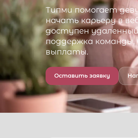
Типми
помогает деву
начать карьеру в ве
доступен удаленный 
поддержка команды,
выплаты.
Оставить заявку
Нап