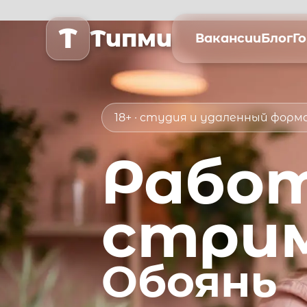
T
Типми
Вакансии
Блог
Г
18+ · студия и удаленный фор
Рабо
стри
Обоянь