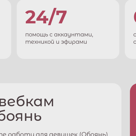
24/7
помощь с аккаунтами,
техникой и эфирами
 вебкам
боянь
е работу для девушек (
Обоянь
)