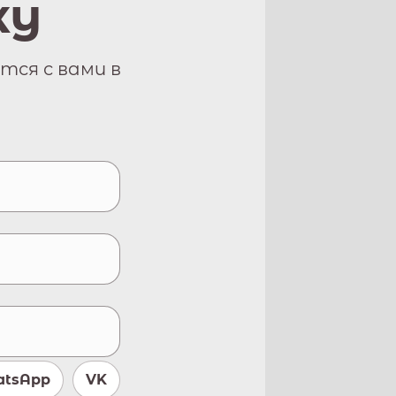
ку
тся с вами в
tsApp
VK