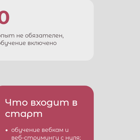
0
опыт не обязателен,
обучение включено
Что входит в
старт
обучение вебкам и
веб-стримингу с нуля;