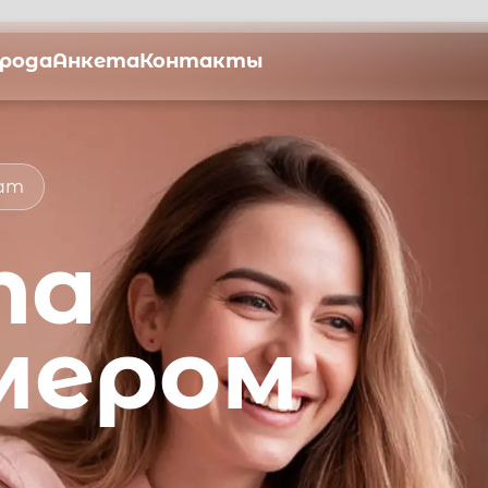
орода
Анкета
Контакты
мат
та
мером