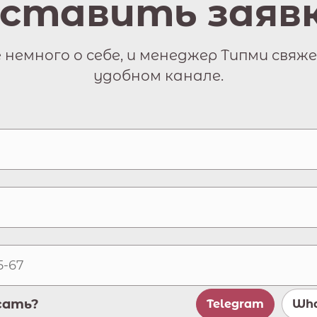
ставить заяв
немного о себе, и менеджер Типми свяже
удобном канале.
сать?
Telegram
Wha