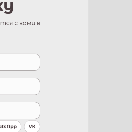
ку
тся с вами в
tsApp
VK