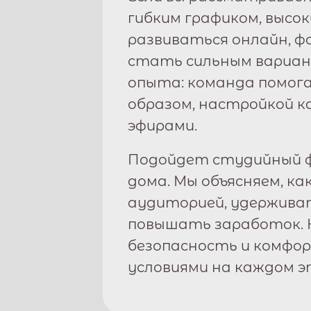
гибким графиком, высо
развиваться онлайн, 
стать сильным вариан
опыта: команда помога
образом, настройкой к
эфирами.
Подойдет студийный ф
дома. Мы объясняем, ка
аудиторией, удержива
повышать заработок. 
безопасность и комфо
условиями на каждом э