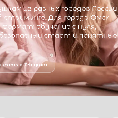
шкам из разных городов России
б-стриминге. Для города
Омск
формат: обучение с нуля,
 безопасный старт и понятные
исать в Telegram