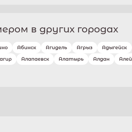
ром в других городах
ино
Абинск
Агидель
Агрыз
Адыгейск
агир
Алапаевск
Алатырь
Алдан
Алей