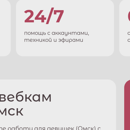
24/7
помощь с аккаунтами,
техникой и эфирами
 вебкам
мск
е работу для девушек (
Омск
) с