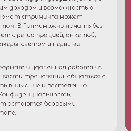
ким доходом и возможностью
формат стриминга может
том. В
Типми
можно начать без
ет с регистрацией, анкетой,
амеры, светом и первыми
ормат и удаленная работа из
к вести трансляции, общаться с
ть внимание и постепенно
Конфиденциальность,
рт остаются базовыми
тапе.