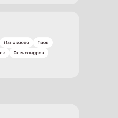
Азнакаево
Азов
ск
Александров