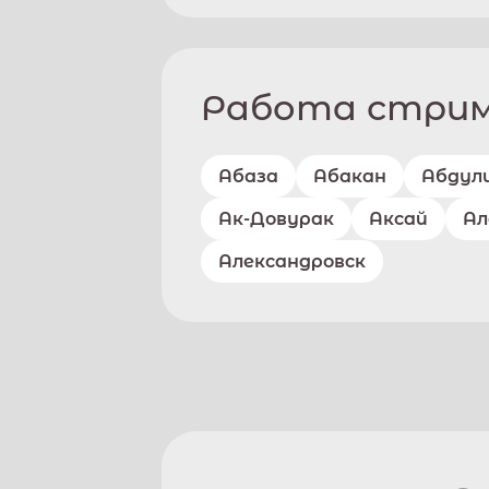
Работа стриме
Абаза
Абакан
Абдул
Ак-Довурак
Аксай
Ал
Александровск