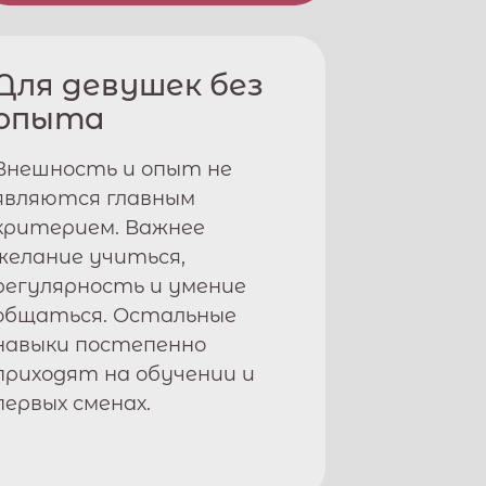
Для девушек без
опыта
Внешность и опыт не
являются главным
критерием. Важнее
желание учиться,
регулярность и умение
общаться. Остальные
навыки постепенно
приходят на обучении и
первых сменах.