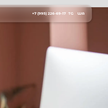
+7 (995) 226-69-17
TG
WA