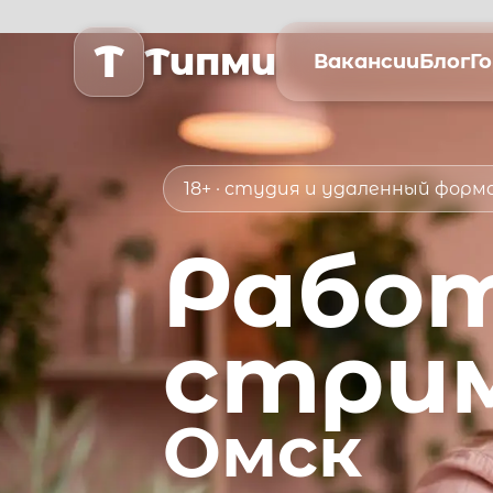
T
Типми
Вакансии
Блог
Г
18+ · студия и удаленный фор
Рабо
стри
Омск