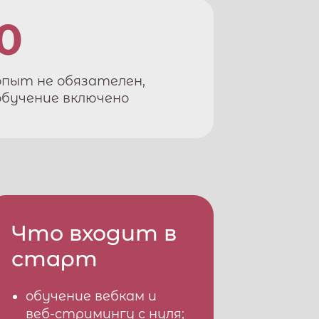
0
опыт не обязателен,
обучение включено
Что входит в
старт
обучение вебкам и
веб-стримингу с нуля;