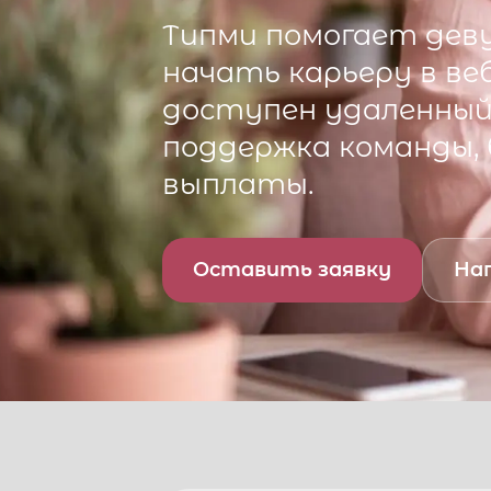
Типми
помогает деву
начать карьеру в ве
доступен удаленный 
поддержка команды,
выплаты.
Оставить заявку
Нап