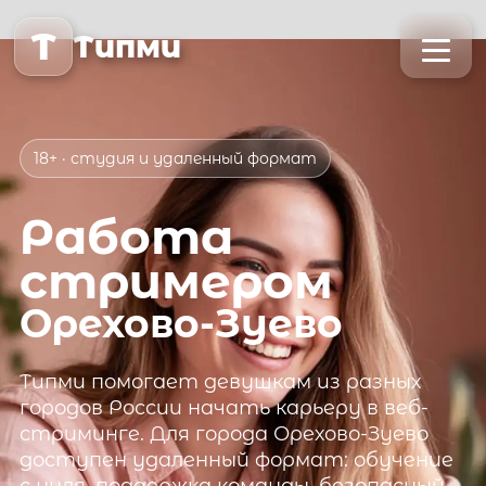
T
Типми
18+ · студия и удаленный формат
Работа
стримером
Орехово-Зуево
Типми
помогает девушкам из разных
городов России начать карьеру в веб-
стриминге. Для города
Орехово-Зуево
доступен удаленный формат: обучение