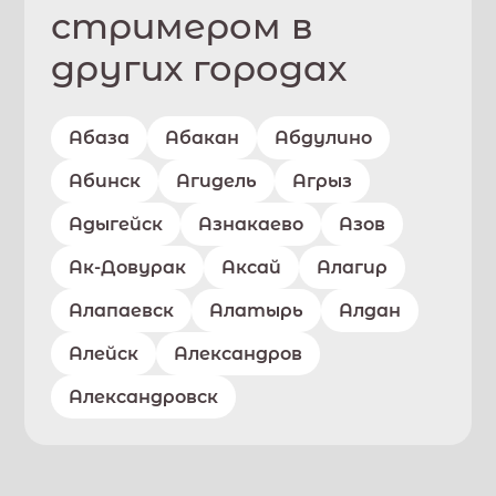
стримером в
других городах
Абаза
Абакан
Абдулино
Абинск
Агидель
Агрыз
Адыгейск
Азнакаево
Азов
Ак-Довурак
Аксай
Алагир
Алапаевск
Алатырь
Алдан
Алейск
Александров
Александровск