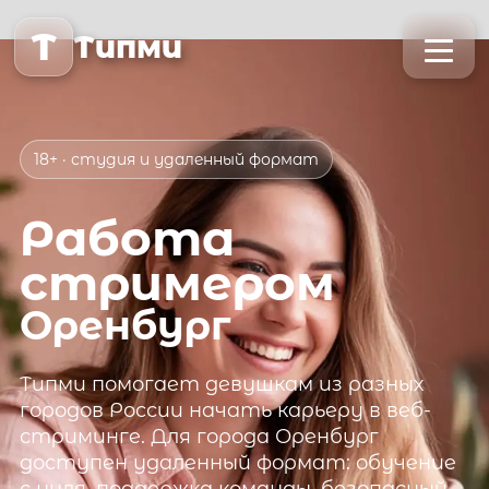
T
Типми
18+ · студия и удаленный формат
Работа
стримером
Оренбург
Типми
помогает девушкам из разных
городов России начать карьеру в веб-
стриминге. Для города
Оренбург
доступен удаленный формат: обучение