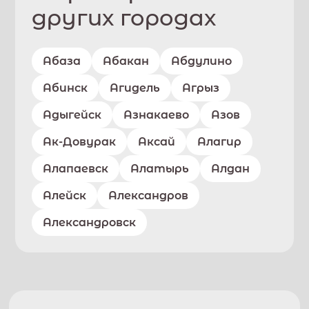
других городах
Абаза
Абакан
Абдулино
Абинск
Агидель
Агрыз
Адыгейск
Азнакаево
Азов
Ак-Довурак
Аксай
Алагир
Алапаевск
Алатырь
Алдан
Алейск
Александров
Александровск