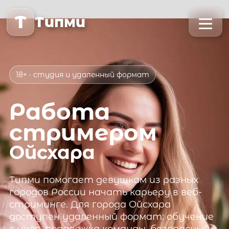
T
Типми
18+ · студия и удаленный формат
Работа
стримером
Ойсхара
Типми
помогает девушкам из разных
городов России начать карьеру в веб-
стриминге. Для города
Ойсхара
доступен удаленный формат: обучение