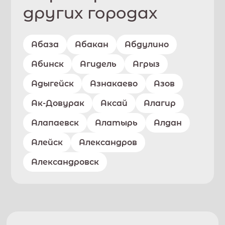
других городах
Абаза
Абакан
Абдулино
Абинск
Агидель
Агрыз
Адыгейск
Азнакаево
Азов
Ак-Довурак
Аксай
Алагир
Алапаевск
Алатырь
Алдан
Алейск
Александров
Александровск