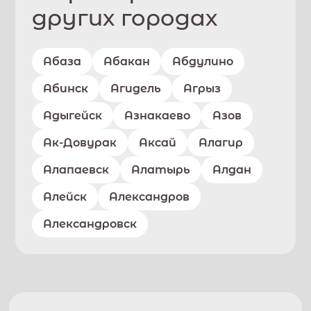
других городах
Абаза
Абакан
Абдулино
Абинск
Агидель
Агрыз
Адыгейск
Азнакаево
Азов
Ак-Довурак
Аксай
Алагир
Алапаевск
Алатырь
Алдан
Алейск
Александров
Александровск