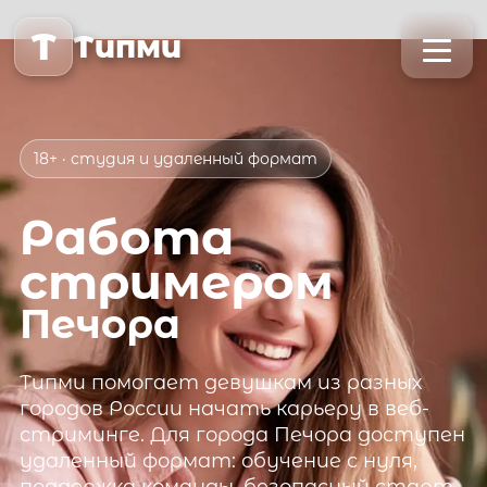
T
Типми
18+ · студия и удаленный формат
Работа
стримером
Печора
Типми
помогает девушкам из разных
городов России начать карьеру в веб-
стриминге. Для города
Печора
доступен
удаленный формат: обучение с нуля,