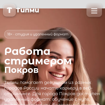
T
Типми
18+ · студия и удаленный формат
Работа
стримером
Покров
Типми
помогает девушкам из разных
городов России начать карьеру в веб-
стриминге. Для города
Покров
доступен
удаленный формат: обучение с нуля,