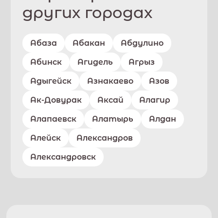
других городах
Абаза
Абакан
Абдулино
Абинск
Агидель
Агрыз
Адыгейск
Азнакаево
Азов
Ак-Довурак
Аксай
Алагир
Алапаевск
Алатырь
Алдан
Алейск
Александров
Александровск